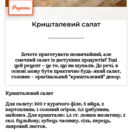
Рецепти
Кришталевий салат
Хочете приготувати незвичайний, але
смачний салат із доступних продуктів? Тоді
цей рецепт – це те, що ви шукали. До речі, в
основі можу бути практично будь-який салат,
головне – оригінальний "кришталевий" декор.
Кришталевий салат
Для салату: 300 г курячого філе, 3 яйця, 2
картоплини, 1 солоний огірок, 0,5 цибулини,
майонез. Для кришталю: 1,5 ст. ложки желатину, 2
скл. бцльйону, зубець часнику, сіль, перець,
лавровий листок.