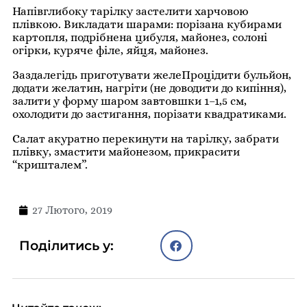
Напівглибоку тарілку застелити харчовою
плівкою. Викладати шарами: порізана кубирами
картопля, подрібнена цибуля, майонез, солоні
огірки, куряче філе, яйця, майонез.
Заздалегідь приготувати желеПроцідити бульйон,
додати желатин, нагріти (не доводити до кипіння),
залити у форму шаром завтовшки 1–1,5 см,
охолодити до застигання, порізати квадратиками.
Салат акуратно перекинути на тарілку, забрати
плівку, змастити майонезом, прикрасити
“кришталем”.
27 Лютого, 2019
Поділитись у: