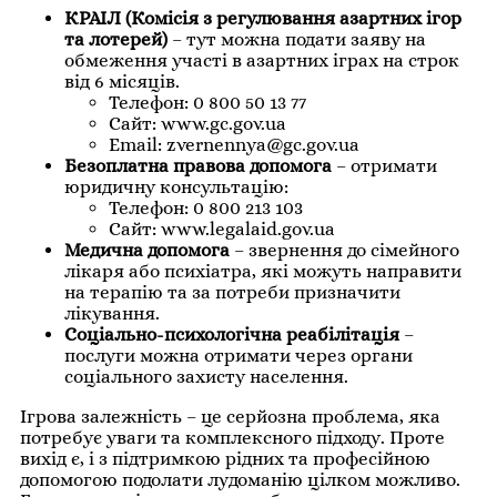
КРАІЛ (Комісія з регулювання азартних ігор
та лотерей)
– тут можна подати заяву на
обмеження участі в азартних іграх на строк
від 6 місяців.
Телефон: 0 800 50 13 77
Сайт:
www.gc.gov.ua
Email:
zvernennya@gc.gov.ua
Безоплатна правова допомога
– отримати
юридичну консультацію:
Телефон: 0 800 213 103
Сайт:
www.legalaid.gov.ua
Медична допомога
– звернення до сімейного
лікаря або психіатра, які можуть направити
на терапію та за потреби призначити
лікування.
Соціально-психологічна реабілітація
–
послуги можна отримати через органи
соціального захисту населення.
Ігрова залежність – це серйозна проблема, яка
потребує уваги та комплексного підходу. Проте
вихід є, і з підтримкою рідних та професійною
допомогою подолати лудоманію цілком можливо.