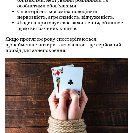
близькими, нехтування родинними та
особистими обов’язками.
Спостерігається зміна поведінки:
нервозність, агресивність, відчуженість.
Людина приховує своє захоплення, обманює
щодо витрачених коштів.
Якщо протягом року спостерігаються
щонайменше чотири такі ознаки – це серйозний
привід для занепокоєння.