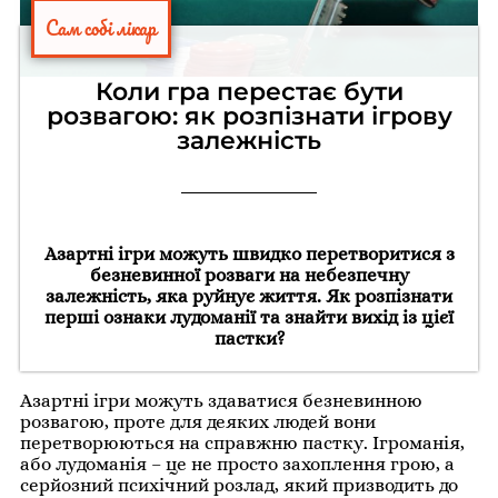
Сам собі лікар
Коли гра перестає бути
розвагою: як розпізнати ігрову
залежність
Азартні ігри можуть швидко перетворитися з
безневинної розваги на небезпечну
залежність, яка руйнує життя. Як розпізнати
перші ознаки лудоманії та знайти вихід із цієї
пастки?
Азартні ігри можуть здаватися безневинною
розвагою, проте для деяких людей вони
перетворюються на справжню пастку. Ігроманія,
або лудоманія – це не просто захоплення грою, а
серйозний психічний розлад, який призводить до