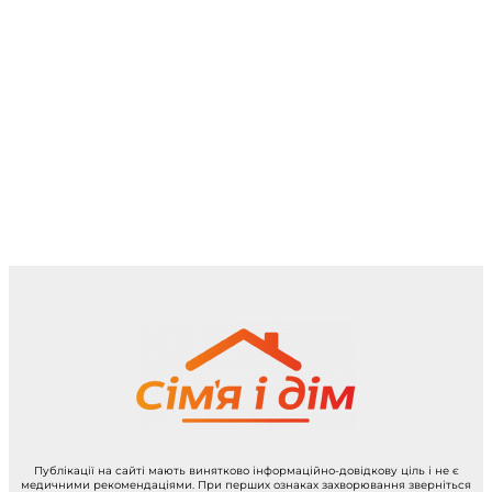
Публікації на сайті мають винятково інформаційно-довідкову ціль і не є
медичними рекомендаціями. При перших ознаках захворювання зверніться