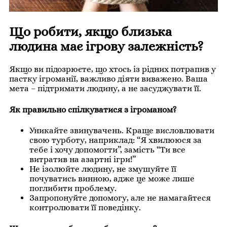
Що робити, якщо близька
людина має ігрову залежність?
Якщо ви підозрюєте, що хтось із рідних потрапив у
пастку ігроманії, важливо діяти виважено. Ваша
мета – підтримати людину, а не засуджувати її.
Як правильно спілкуватися з ігроманом?
Уникайте звинувачень. Краще висловлювати
свою турботу, наприклад: “Я хвилююся за
тебе і хочу допомогти”, замість “Ти все
витратив на азартні ігри!”
Не ізолюйте людину, не змушуйте її
почуватись винною, адже це може лише
поглибити проблему.
Запропонуйте допомогу, але не намагайтеся
контролювати її поведінку.