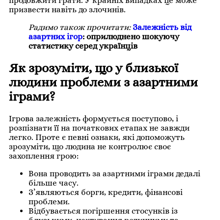
продовжити грати. У крайніх випадках це може
призвести навіть до злочинів.
Радимо також прочитати:
Залежність від
азартних ігор
: оприлюднено шокуючу
статистику серед українців
Як зрозуміти, що у близької
людини проблеми з азартними
іграми?
Ігрова залежність формується поступово, і
розпізнати її на початкових етапах не завжди
легко. Проте є певні ознаки, які допоможуть
зрозуміти, що людина не контролює своє
захоплення грою:
Вона проводить за азартними іграми дедалі
більше часу.
З’являються борги, кредити, фінансові
проблеми.
Відбувається погіршення стосунків із