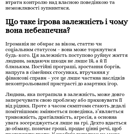
втрати контролю над власною поведінкою та
неможливості зупинитися.
Що таке ігрова залежність і чому
вона небезпечна?
Ігроманія не обирає за віком, статтю чи
соціальним статусом – вона може торкнутися
будь-кого. Ця залежність поступово руйнує життя
людини, завдаючи шкоди не лише їй, а й її
близьким. Постійні програші, зростання боргів,
напруга в сімейних стосунках, втручання у
фінансові справи – усе це лише частина наслідків
неконтрольованої пристрасті до азартних ігор.
Людина, яка потрапила в залежність, може довго
заперечувати свою проблему або приховувати її
від рідних. Проте з часом симптоми стають дедалі
помітнішими: змінюється поведінка, з’являється
тривожність, дратівливість, агресія, а основна
увага зосереджується лише на грі. Дехто вдається
до обману, позичає гроші, продає цінні речі, щоб