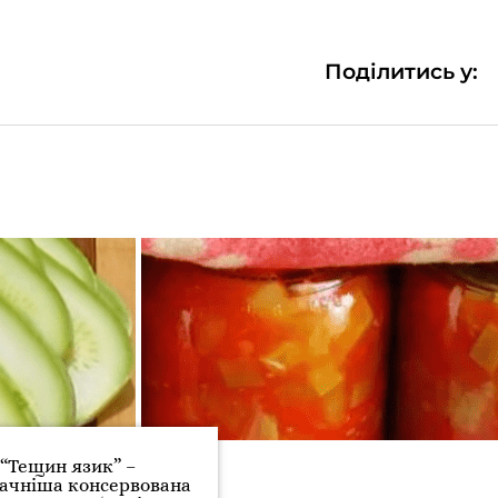
Поділитись у:
“Тещин язик” –
ачніша консервована