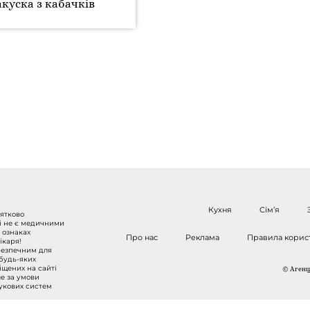
акуска з кабачків
Кухня
Сім’я
нятково
 і не є медичними
 ознаках
Про нас
Реклама
Правила корис
ікаря!
безпечним для
 будь-яких
міщених на сайті
© Агенці
ше за умови
шукових систем