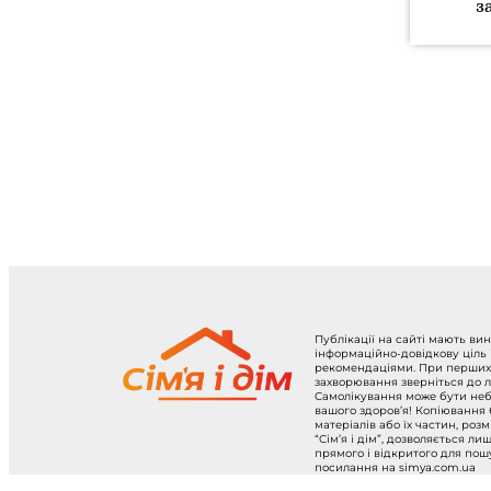
з
Публікації на сайті мають ви
інформаційно-довідкову ціль
рекомендаціями. При перших
захворювання зверніться до л
Самолікування може бути не
вашого здоров’я! Копіювання
матеріалів або їх частин, роз
“Сім’я і дім”, дозволяється ли
прямого і відкритого для по
посилання на simya.com.ua