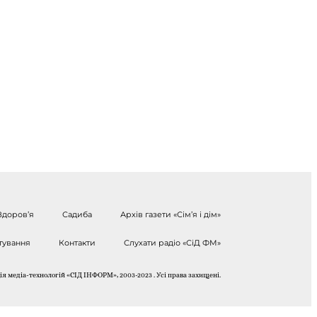
Здоров’я
Садиба
Архів газети «Сім’я і дім»
тування
Контакти
Слухати радіо «СіД ФМ»
я медіа-технологій «СІД ІНФОРМ», 2003-2023 . Усі права захищені.