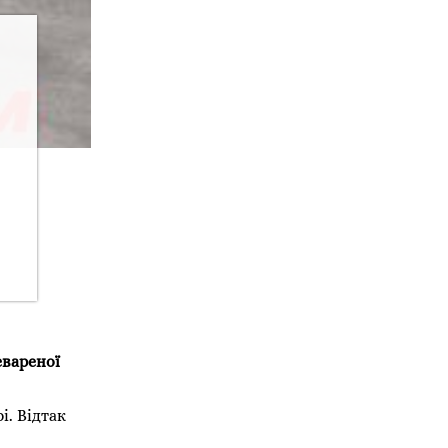
евареної
і. Відтак