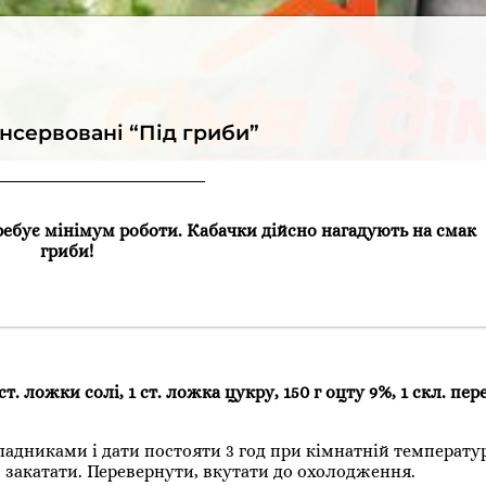
нсервовані “Під гриби”
ребує мінімум роботи. Кабачки дійсно нагадують на смак
гриби!
ст. ложки солі, 1 ст. ложка цукру, 150 г оцту 9%, 1 скл. пер
адниками і дати постояти 3 год при кімнатній температур
, закатати. Перевернути, вкутати до охолодження.