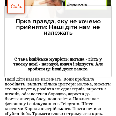
Сім'я
Гірка правда, яку не хочемо
прийняти: Наші діти нам не
належать
Є така індійська мудрість: дитина - гість у
твоєму домі - нагодуй, вивчи і відпусти. Але
зробити це іноді дуже важко.
Наші діти нам не належать. Вони прийшли
пообідати, випити кілька цистерн молока, зносити
сто пар взуття, розбити не один сервіз, вирости з
штанів, обзавестися бородою, дорости до
бюстгальтера, басу, повноліття. Навчити нас
фотошопу і спілкуванню в Telegram. Шити
костюми Короля австрійського. Пекти печиво
«Губка Боб». Тримати слово і стримувати крик.