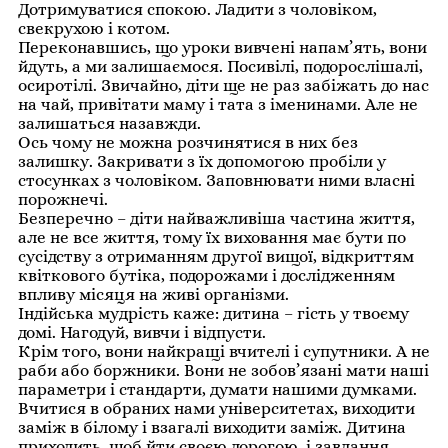
Дотримуватися спокою. Ладити з чоловіком,
свекрухою і котом.
Переконавшись, що уроки вивчені напам’ять, вони
йдуть, а ми залишаємося. Посивілі, подорослішалі,
осиротілі. Звичайно, діти ще не раз забіжать до нас
на чай, привітати маму і тата з іменинами. Але не
залишаться назавжди.
Ось чому не можна розчинятися в них без
залишку. Закривати з їх допомогою пробіли у
стосунках з чоловіком. Заповнювати ними власні
порожнечі.
Безперечно – діти найважливіша частина життя,
але не все життя, тому їх виховання має бути по
сусідству з отриманням другої вищої, відкриттям
квіткового бутіка, подорожами і дослідженням
впливу місяця на живі організми.
Індійська мудрість каже: дитина – гість у твоєму
домі. Нагодуй, вивчи і відпусти.
Крім того, вони найкращі вчителі і супутники. А не
раби або боржники. Вони не зобов’язані мати наші
параметри і стандарти, думати нашими думками.
Вчитися в обраних нами університетах, виходити
заміж в білому і взагалі виходити заміж. Дитина
приходить, щоб йти своєю дорогою, і завдання