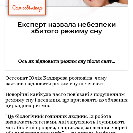
Сам собі лікар
Експерт назвала небезпеки
збитого режиму сну
Ось як відновити режим сну після свят...
Остеопат Юлія Баздирєва розповіла, чому
важливо відновити режим сну після свят.
Новорічні канікули часто пов’язані з порушенням
режиму сну і неспання, що призводить до збивання
циркадних ритмів.
“Це біологічний годинник людини. Їх робота
визначається генами, які запускають і зупиняють
метаболічні процеси, наприклад запасання енергії