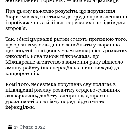
або виділення гормонів”, — пояснила фахівець.
При цьому важливо розуміти, що порушення
біоритмів веде не тільки до труднощів в засипанні
і пробудженні, а й більш серйозних наслідків для
здоров’я.
Так, збиті циркадні ритми стають причиною того,
що організму складніше запобігати утворенню
пухлин, тобто підвищується ймовірність розвитку
онкології. Вона також підкреслила, що
Міжнародне агентство з вивчення раку віднесло
змінну роботу (яка передбачає нічні виходи) до
канцерогенів.
Комі того, небезпека порушень сну полягає в
підвищенні ризику розвитку серцево-судинних
захворювань, діабету, ожиріння, депресії і
уразливості організму перед вірусами та
інфекціями.
17 Січня, 2022