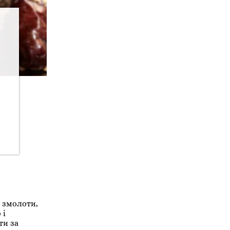
 змолоти,
 і
ти за