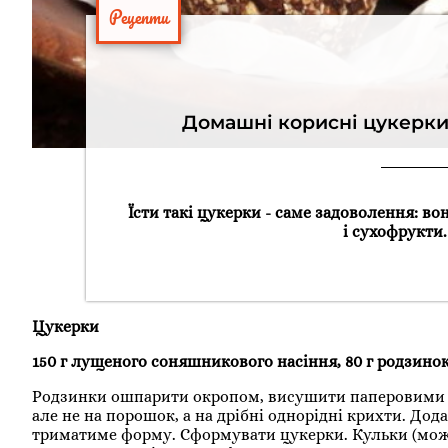
Рецепти
Домашні корисні цукерки
Їсти такі цукерки - саме задоволення: во
і сухофрукти
Цукерки
150 г лущеного соняшникового насіння, 80 г родзинок,
Родзинки ошпарити окропом, висушити паперовими се
але не на порошок, а на дрібні однорідні крихти. До
триматиме форму. Сформувати цукерки. Кульки (можн