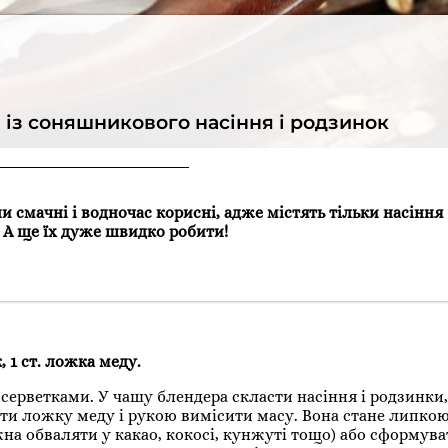
 із соняшникового насіння і родзинок
ни смачні і водночас корисні, адже містять тільки насіння
. А ще їх дуже швидко робити!
 1 ст. ложка меду.
рветками. У чашу блендера скласти насіння і родзинки,
дати ложку меду і рукою вимісити масу. Вона стане липкою
а обваляти у какао, кокосі, кунжуті тощо) або сформува