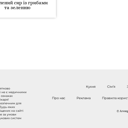
ений сир із грибами
та зеленню
Кухня
Сім’я
нятково
 і не є медичними
 ознаках
Про нас
Реклама
Правила корис
ікаря!
безпечним для
 будь-яких
міщених на сайті
© Агенці
ше за умови
шукових систем