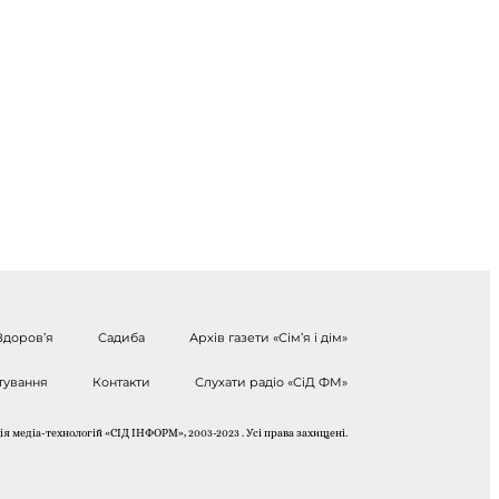
Здоров’я
Садиба
Архів газети «Сім’я і дім»
тування
Контакти
Слухати радіо «СіД ФМ»
я медіа-технологій «СІД ІНФОРМ», 2003-2023 . Усі права захищені.