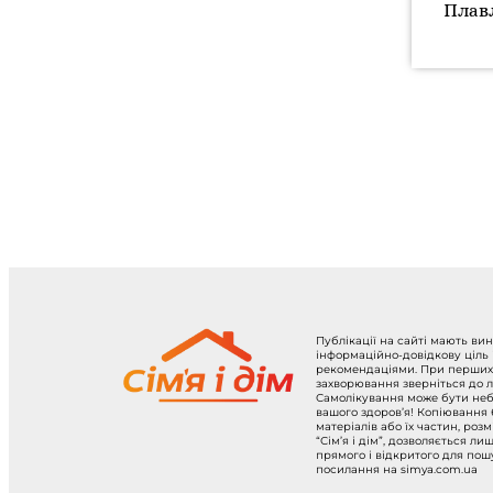
Плавл
Публікації на сайті мають ви
інформаційно-довідкову ціль
рекомендаціями. При перших
захворювання зверніться до л
Самолікування може бути не
вашого здоров’я! Копіювання
матеріалів або їх частин, роз
“Сім’я і дім”, дозволяється ли
прямого і відкритого для по
посилання на simya.com.ua