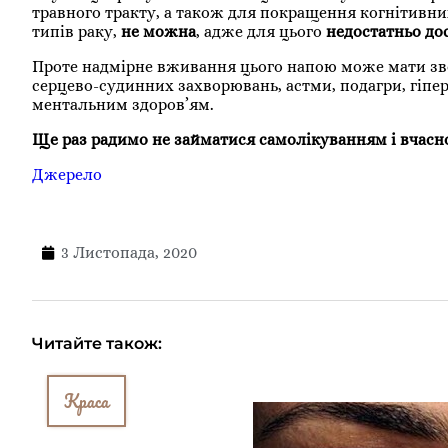
травного тракту, а також для покращення когнітивн
типів раку,
не можна
, адже для цього
недостатньо до
Проте надмірне вживання цього напою може мати зво
серцево-судинних захворювань, астми, подагри, гіпе
ментальним здоров’ям.
Ще раз радимо не займатися самолікуванням і вчасно
Джерело
3 Листопада, 2020
Читайте також:
Краса