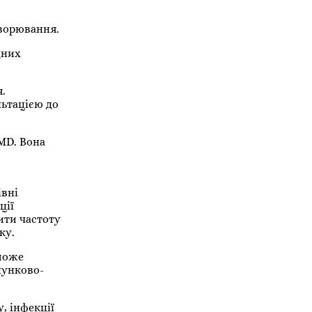
хворювання.
дних
я.
льтацією до
MD. Вона
івні
ції
ити частоту
ку.
 може
лунково-
, інфекції