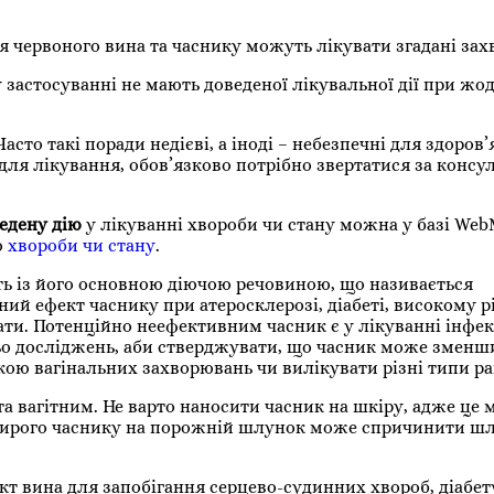
ня червоного вина та часнику можуть лікувати згадані за
у застосуванні не мають доведеної лікувальної дії при жо
сто такі поради недієві, а іноді – небезпечні для здоров’
для лікування, обов’язково потрібно звертатися за консу
едену дію
у лікуванні хвороби чи стану можна у базі Web
ю
хвороби чи стану
.
ть із його основною діючою речовиною, що називається
ий ефект часнику при атеросклерозі, діабеті, високому р
ати. Потенційно неефективним часник є у лікуванні інфек
тньо досліджень, аби стверджувати, що часник може зменш
тикою вагінальних захворювань чи вилікувати різні типи ра
 вагітним. Не варто наносити часник на шкіру, адже це
 сирого часнику на порожній шлунок може спричинити ш
 вина для запобігання серцево-судинних хвороб, діабету