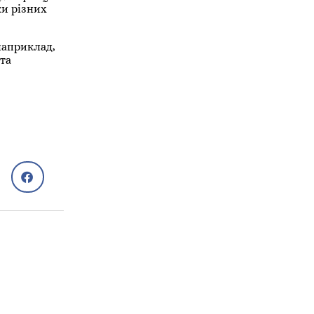
и різних
наприклад,
та
Сам собі лікар