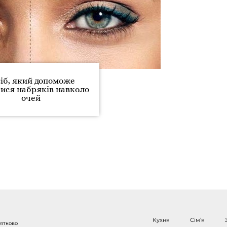
сіб, який допоможе
ися набряків навколо
очей
Кухня
Сім’я
нятково