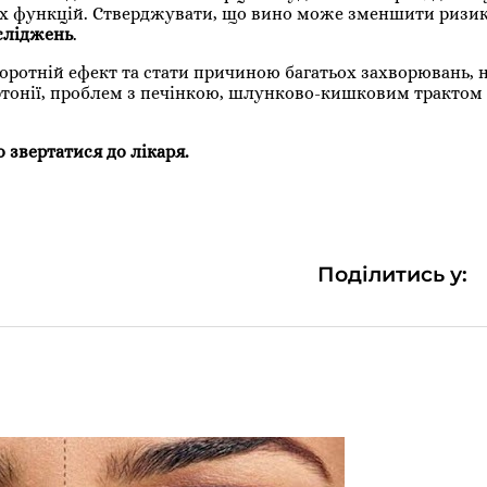
их функцій. Стверджувати, що вино може зменшити ризик
сліджень
.
ротній ефект та стати причиною багатьох захворювань, 
ртонії, проблем з печінкою, шлунково-кишковим трактом 
 звертатися до лікаря.
Поділитись у: