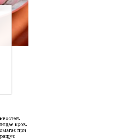
тивостей.
чищає кров,
помагає при
кращує