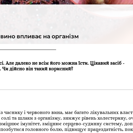
 вино впливає на організм
і. Але далеко не всім його можна їсти. Цікавий засіб -
 Чи дійсно він такий корисний?
із часнику і червоного вина, має багато лікувальних влас
 солі та шлаки з організму, знижує рівень холестерину, о
зміцнює імунітет, зміцнює серцево-судинну систему, до
 позбутися головного болю, підвищує працездатність, по