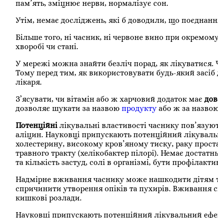
пам’ять, зміцнює нерви, нормалізує сон.
Утім, немає досліджень, які б доводили, що поєднан
Більше того, ні часник, ні червоне вино при окремом
хворобі чи стані.
У мережі можна знайти безліч порад, як лікуватися. Ча
Тому перед тим, як використовувати будь-який засіб 
лікаря.
З’ясувати, чи вітамін або ж харчовий додаток має
дов
дозволяє шукати за назвою
продукту
або ж за назво
Потенційні
лікувальні властивості часнику пов’язую
аліцин. Науковці припускають потенційний лікувальн
холестерину, високому кров’яному тиску, раку прост
травного тракту (хелікобактер пілорі). Немає доста
та кількість застуд, солі в організмі, бути профілак
Надмірне вживання часнику може нашкодити дітям та
спричинити утворення опіків та пухирів. Вживання
кишкові розлади.
Науковці припускають потенційний лікувальний ефект