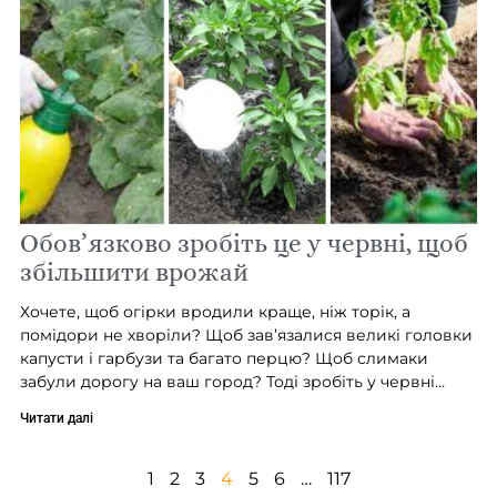
Обов’язково зробіть це у червні, щоб
збільшити врожай
Хочете, щоб огірки вродили краще, ніж торік, а
помідори не хворіли? Щоб зав’язалися великі головки
капусти і гарбузи та багато перцю? Щоб слимаки
забули дорогу на ваш город? Тоді зробіть у червні…
Читати далі
1
2
3
4
5
6
…
117