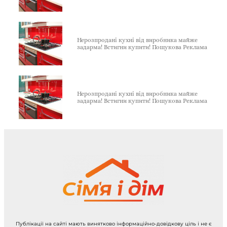
Нерозпродані кухні від виробника майже
задарма! Встигни купити! Пошукова Реклама
Нерозпродані кухні від виробника майже
задарма! Встигни купити! Пошукова Реклама
Публікації на сайті мають винятково інформаційно-довідкову ціль і не є