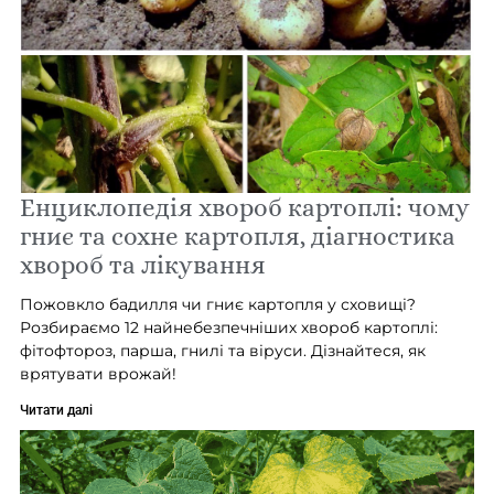
Енциклопедія хвороб картоплі: чому
гниє та сохне картопля, діагностика
хвороб та лікування
Пожовкло бадилля чи гниє картопля у сховищі?
Розбираємо 12 найнебезпечніших хвороб картоплі:
фітофтороз, парша, гнилі та віруси. Дізнайтеся, як
врятувати врожай!
Читати далі