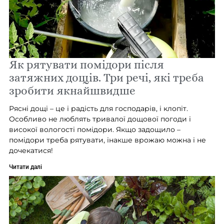
Як рятувати помідори після
затяжних дощів. Три речі, які треба
зробити якнайшвидше
Рясні дощі – це і радість для господарів, і клопіт.
Особливо не люблять тривалої дощової погоди і
високої вологості помідори. Якщо задощило –
помідори треба рятувати, інакше врожаю можна і не
дочекатися!
Читати далі