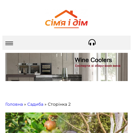
Головна
»
Садиба
»
Сторінка 2