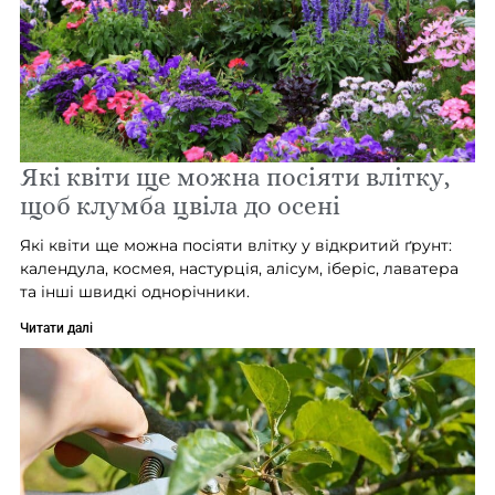
Які квіти ще можна посіяти влітку,
щоб клумба цвіла до осені
Які квіти ще можна посіяти влітку у відкритий ґрунт:
календула, космея, настурція, алісум, іберіс, лаватера
та інші швидкі однорічники.
Читати далі