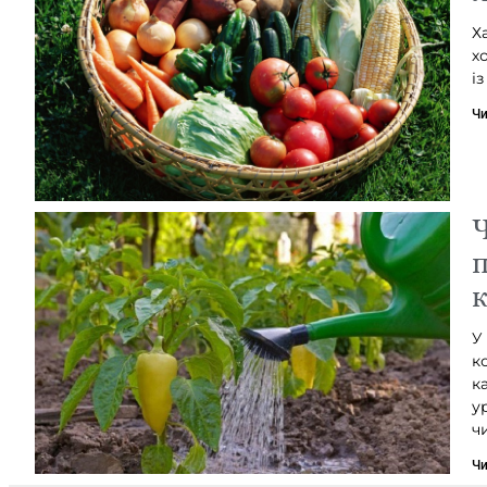
Х
х
і
Чи
Ч
п
У
к
к
у
ч
Чи