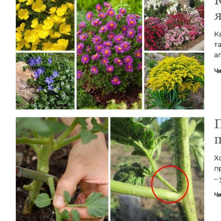
я
К
т
а
Чи
П
п
Х
п
– 
Чи