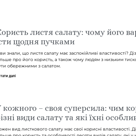
ористь листя салату: чому його ва
сти щодня пучками
 ви знали, що листя салату має заспокійливі властивості? Ді
ільше про його користь, а також чому людям з низьким тиск
ути обережними з салатом.
тати далі
 кожного – своя суперсила: чим ко
ізні види салату та які їхні особли
ожен вид листкового салату має свої корисні властивості. Д
ільше про користь та особливості десяти видів салату, які у 