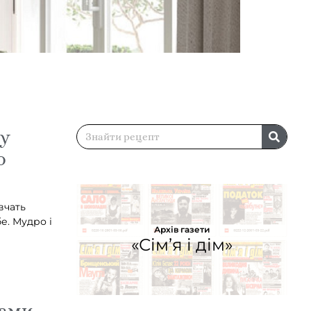
у
о
вчать
е. Мудро і
Архів газети
«Сім’я і дім»
ами,