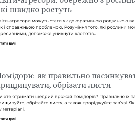
кі швидко ростуть
віти-агресори можуть стати як декоративною родзинкою ва
ак і справжньою проблемою. Розуміння того, які рослини мо
гресивними, допоможе уникнути клопотів..
тати далі
омідори: як правильно пасинкуват
рищипувати, обрізати листя
очете отримати щедрий врожай помідорів? Правильно їх па
рищипуйте, обрізайте листя, а також проріджуйте зав’язі. Я
у матеріалі.
тати далі