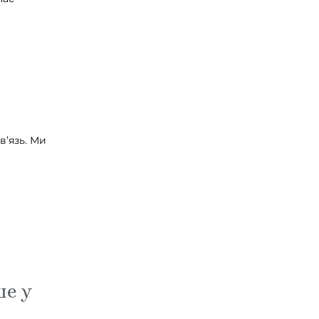
в’язь. Ми
ше у