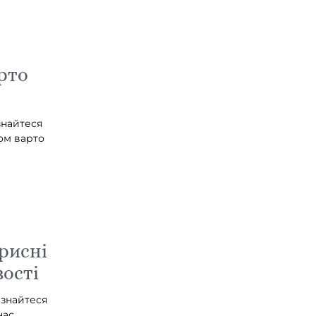
рто
знайтеся
ом варто
рисні
вості
ізнайтеся
нас