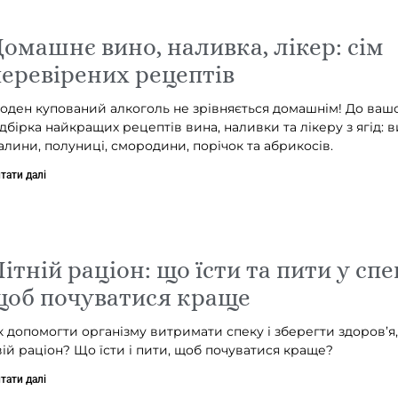
омашнє вино, наливка, лікер: сім
еревірених рецептів
оден купований алкоголь не зрівняється домашнім! До вашо
ідбірка найкращих рецептів вина, наливки та лікеру з ягід: 
алини, полуниці, смородини, порічок та абрикосів.
тати далі
ітній раціон: що їсти та пити у спе
щоб почуватися краще
к допомогти організму витримати спеку і зберегти здоров’я
вій раціон? Що їсти і пити, щоб почуватися краще?
тати далі