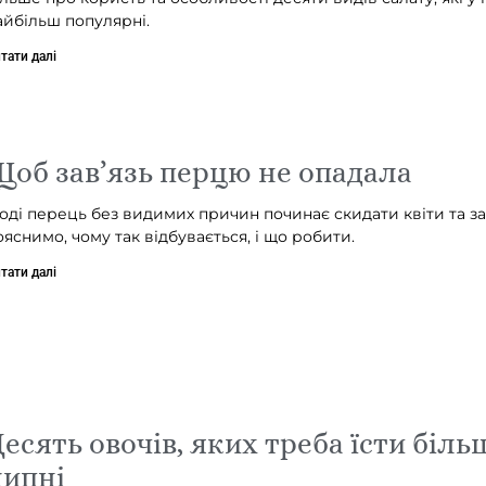
айбільш популярні.
тати далі
об зав’язь перцю не опадала
ноді перець без видимих причин починає скидати квіти та за
ояснимо, чому так відбувається, і що робити.
тати далі
есять овочів, яких треба їсти біль
липні