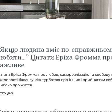
“Якщо людина вміє по-справжньом
любити…” Цитати Еріха Фромма пр
важливе
итати Еріка Фромма про любов, самореалізацію та свободу 
ажливості балансу між турботою про інших і прийняттям себ
либоко про життя.
тати далі
віти-агресори: обережно з рослин