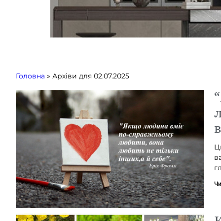
Головна
»
Архіви для 02.07.2025
Ц
в
г
Чи
К