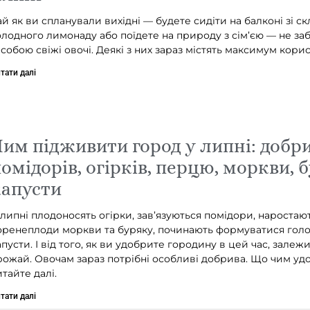
ай як ви спланували вихідні — будете сидіти на балконі зі с
олодного лимонаду або поїдете на природу з сім’єю — не заб
з собою свіжі овочі. Деякі з них зараз містять максимум корис
тати далі
им підживити город у липні: добр
омідорів, огірків, перцю, моркви, 
капусти
 липні плодоносять огірки, зав’язуються помідори, наростаю
оренеплоди моркви та буряку, починають формуватися гол
апусти. І від того, як ви удобрите городину в цей час, залеж
рожай. Овочам зараз потрібні особливі добрива. Що чим уд
итайте далі.
тати далі