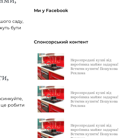
Ми у Facebook
шого саду,
жуть бути
Спонсорський контент
Нерозпродані кухні від
виробника майже задарма!
Встигни купити! Пошукова
Реклама
и,
Нерозпродані кухні від
виробника майже задарма!
синкуйте,
Встигни купити! Пошукова
к це робити
Реклама
Нерозпродані кухні від
виробника майже задарма!
Встигни купити! Пошукова