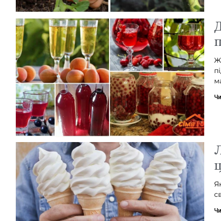
Д
п
Ж
п
м
Чи
Л
Я
с
Чи