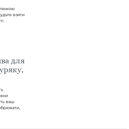
клянкою
удьте взяти
ті.
ива для
буряку,
ть
овки
ить ваш
обрювати,