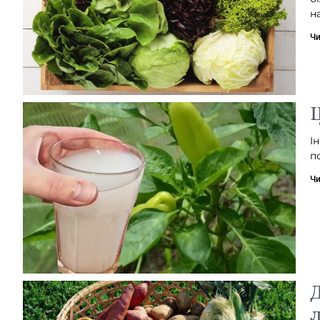
н
Чи
Щ
І
п
Чи
Д