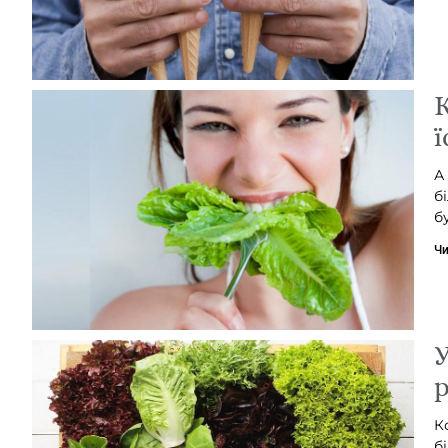
К
ї
А
б
б
Чи
У
р
К
б