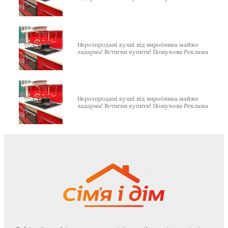
Нерозпродані кухні від виробника майже
задарма! Встигни купити! Пошукова Реклама
Нерозпродані кухні від виробника майже
задарма! Встигни купити! Пошукова Реклама