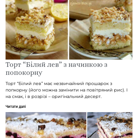
Торт “Білий лев” з начинкою з
попокорну
Торт “Білий лев” має незвичайний прошарок з
попкорну (його можна замінити на повітряний рис). І
на смак, і в розрізі – оригінальний десерт.
Читати далі