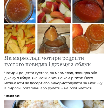
Як мармелад: чотири рецепти
густого повидла і джему з яблук
Чотири рецепти густого, як мармелад, повидла або
джему з яблук, яке можна хоч ножем різати! Його
можна їсти як десерт або використовувати як начинку
в пироги, рогалики або рулети – не розтікається!
Читати далі