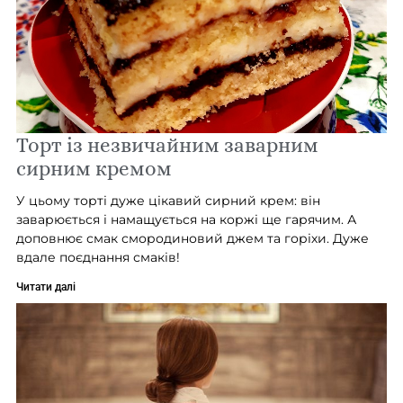
Торт із незвичайним заварним
сирним кремом
У цьому торті дуже цікавий сирний крем: він
заварюється і намащується на коржі ще гарячим. А
доповнює смак смородиновий джем та горіхи. Дуже
вдале поєднання смаків!
Читати далі