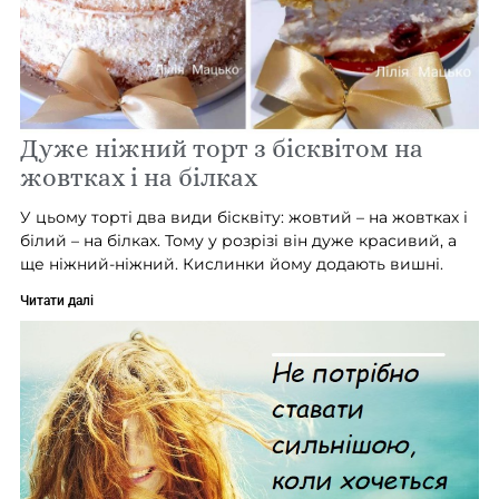
Дуже ніжний торт з бісквітом на
жовтках і на білках
У цьому торті два види бісквіту: жовтий – на жовтках і
білий – на білках. Тому у розрізі він дуже красивий, а
ще ніжний-ніжний. Кислинки йому додають вишні.
Читати далі