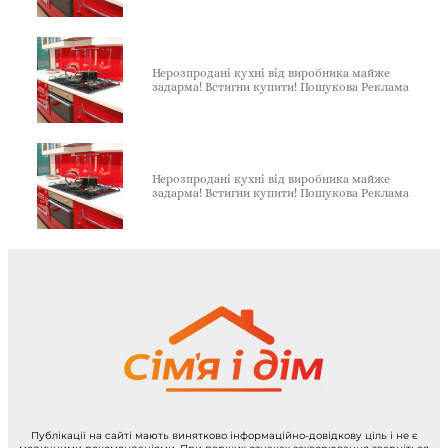
Нерозпродані кухні від виробника майже
задарма! Встигни купити! Пошукова Реклама
Нерозпродані кухні від виробника майже
задарма! Встигни купити! Пошукова Реклама
Публікації на сайті мають винятково інформаційно-довідкову ціль і не є