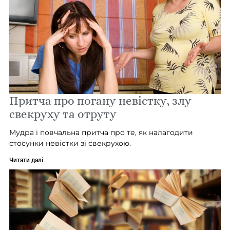
Притча про погану невістку, злу
свекруху та отруту
Мудра і повчальна притча про те, як налагодити
стосунки невістки зі свекрухою.
Читати далі