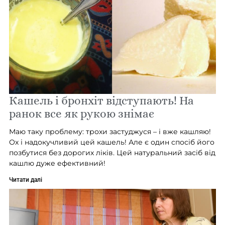
Кашель і бронхіт відступають! На
ранок все як рукою знімає
Маю таку проблему: трохи застуджуся – і вже кашляю!
Ох і надокучливий цей кашель! Але є один спосіб його
позбутися без дорогих ліків. Цей натуральний засіб від
кашлю дуже ефективний!
Читати далі