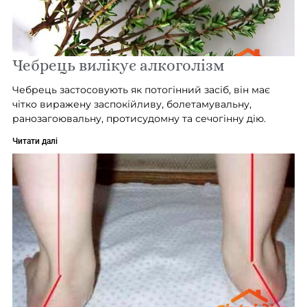
Чебрець вилікує алкоголізм
Чебрець застосовують як потогінний засіб, він має
чітко виражену заспокійливу, болетамувальну,
ранозагоювальну, протисудомну та сечогінну дію.
Читати далі