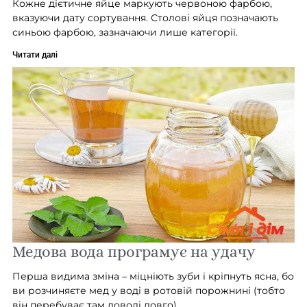
Кожне дієтичне яйце маркують червоною фарбою,
вказуючи дату сортування. Столові яйця позначають
синьою фарбою, зазначаючи лише категорії.
Читати далі
Медова вода програмує на удачу
Перша видима зміна – міцніють зуби і кріпнуть ясна, бо
ви розчиняєте мед у воді в ротовій порожнині (тобто
він перебуває там доволі довго).