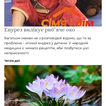
Енурез вилікує риб’яче око
Багатьом мамам не з розповідей відомо, що то за
проблема – нічний енурез у дитини. У народній
медицині є чимало рецептів, аби позбутися цієї
неприємності.
Читати далі