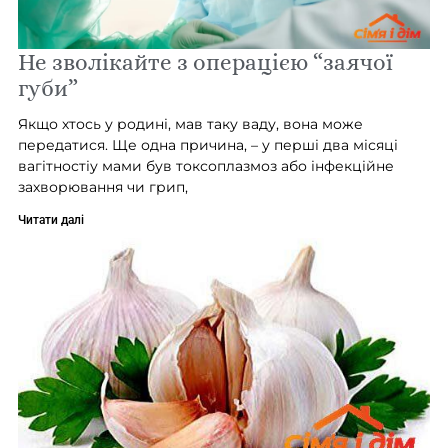
Не зволікайте з операцією “заячої
губи”
Якщо хтось у родині, мав таку ваду, вона може
передатися. Ще одна причина, – у перші два місяці
вагітностіу мами був токсоплазмоз або інфекційне
захворювання чи грип,
Читати далі