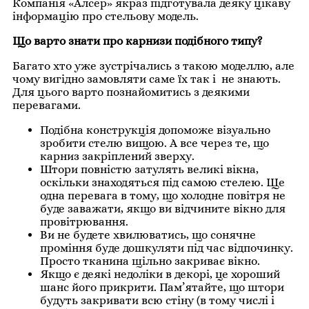
Компанія «Алсер» якраз підготувала деяку цікаву
інформацію про стельову модель.
Що варто знати про карнизи подібного типу?
Багато хто уже зустрічались з такою моделлю, але
чому вигідно замовляти саме їх так і не знають.
Для цього варто познайомитись з деякими
перевагами.
Подібна конструкція допоможе візуально
зробити стелю вищою. А все через те, що
карниз закріплений зверху.
Штори повністю затулять великі вікна,
оскільки знаходяться під самою стелею. Ще
одна перевага в тому, що холодне повітря не
буде заважати, якщо ви відчините вікно для
провітрювання.
Ви не будете хвилюватись, що сонячне
проміння буде дошкуляти під час відпочинку.
Просто тканина щільно закриває вікно.
Якщо є деякі недоліки в декорі, це хороший
шанс його прикрити. Пам’ятайте, що штори
будуть закривати всю стіну (в тому числі і