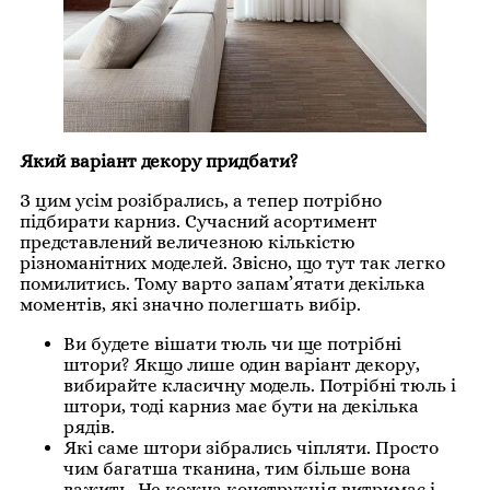
Який варіант декору придбати?
З цим усім розібрались, а тепер потрібно
підбирати карниз. Сучасний асортимент
представлений величезною кількістю
різноманітних моделей. Звісно, що тут так легко
помилитись. Тому варто запам’ятати декілька
моментів, які значно полегшать вибір.
Ви будете вішати тюль чи ще потрібні
штори? Якщо лише один варіант декору,
вибирайте класичну модель. Потрібні тюль і
штори, тоді карниз має бути на декілька
рядів.
Які саме штори зібрались чіпляти. Просто
чим багатша тканина, тим більше вона
важить. Не кожна конструкція витримає і