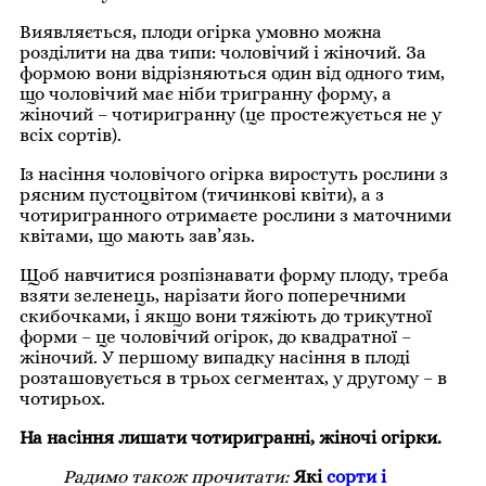
Виявляється, плоди огірка умовно можна
розділити на два типи: чоловічий і жіночий. За
формою вони відрізняються один від одного тим,
що чоловічий має ніби тригранну форму, а
жіночий – чотиригранну (це простежується не у
всіх сортів).
Із насіння чоловічого огірка виростуть рослини з
рясним пустоцвітом (тичинкові квіти), а з
чотиригранного отримаєте рослини з маточними
квітами, що мають зав’язь.
Щоб навчитися розпізнавати форму плоду, треба
взяти зеленець, нарізати його поперечними
скибочками, і якщо вони тяжіють до трикутної
форми – це чоловічий огірок, до квадратної –
жіночий. У першому випадку насіння в плоді
розташовується в трьох сегментах, у другому – в
чотирьох.
На насіння лишати чотиригранні, жіночі огірки.
Радимо також прочитати:
Які
сорти і