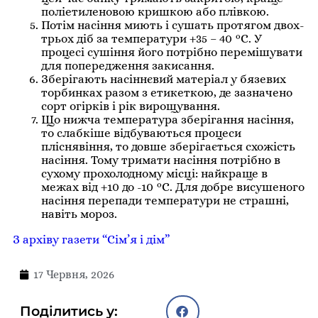
поліетиленовою кришкою або плівкою.
Потім насіння миють і сушать протягом двох-
трьох діб за температури +35 – 40 °С. У
процесі сушіння його потрібно перемішувати
для попередження закисання.
Зберігають насіннєвий матеріал у бязевих
торбинках разом з етикеткою, де зазначено
сорт огірків і рік вирощування.
Що нижча температура зберігання насіння,
то слабкіше відбуваються процеси
пліснявіння, то довше зберігається схожість
насіння. Тому тримати насіння потрібно в
сухому прохолодному місці: найкраще в
межах від +10 до -10 °С. Для добре висушеного
насіння перепади температури не страшні,
навіть мороз.
З архіву газети “Сім’я і дім”
17 Червня, 2026
Поділитись у: