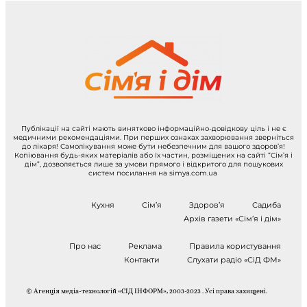
Публікації на сайті мають винятково інформаційно-довідкову ціль і не є
медичними рекомендаціями. При перших ознаках захворювання зверніться
до лікаря! Самолікування може бути небезпечним для вашого здоров’я!
Копіювання будь-яких матеріалів або їх частин, розміщених на сайті “Сім’я і
дім”, дозволяється лише за умови прямого і відкритого для пошукових
систем посилання на simya.com.ua
Кухня
Сім’я
Здоров’я
Садиба
Архів газети «Сім’я і дім»
Про нас
Реклама
Правила користування
Контакти
Слухати радіо «СіД ФМ»
© Агенція медіа-технологій «СІД ІНФОРМ», 2003-2023 . Усі права захищені.