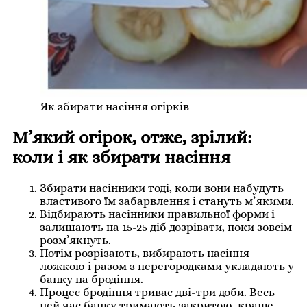
Як збирати насіння огірків
М’який огірок, отже, зрілий:
коли і як збирати насіння
Збирати насінники тоді, коли вони набудуть
властивого їм забарвлення і стануть м’якими.
Відбирають насінники правильної форми і
залишають на 15-25 діб дозрівати, поки зовсім
розм’якнуть.
Потім розрізають, вибирають насіння
ложкою і разом з перегородками укладають у
банку на бродіння.
Процес бродіння триває дві-три доби. Весь
цей час банку тримають закритою, краще