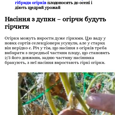
гібриди огірків
плодоносять до осені і
діють щедрий урожай
Насіння з дупки – огірчи будуть
гірчити
Огірки можуть вирости дуже гіркими. Цю ваду у
нових сортів селекціонери усунули, але у старих
він нерідко є. Річ у тім, що насіння з огірків треба
вибирати з передньої частини плоду, що становить
2/3 його довжини, задню частину насінника
бракують, з неї насіння виростають гіркі огірки.