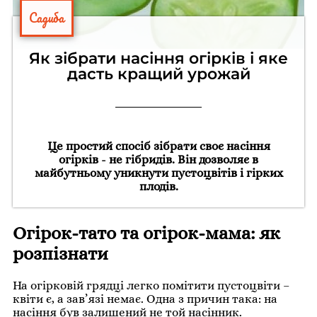
Садиба
Як зібрати насіння огірків і яке
дасть кращий урожай
Це простий спосіб зібрати своє насіння
огірків - не гібридів. Він дозволяє в
майбутньому уникнути пустоцвітів і гірких
плодів.
Огірок-тато та огірок-мама: як
розпізнати
На огірковій грядці легко помітити пустоцвіти –
квіти є, а зав’язі немає. Одна з причин така: на
насіння був залишений не той насінник.