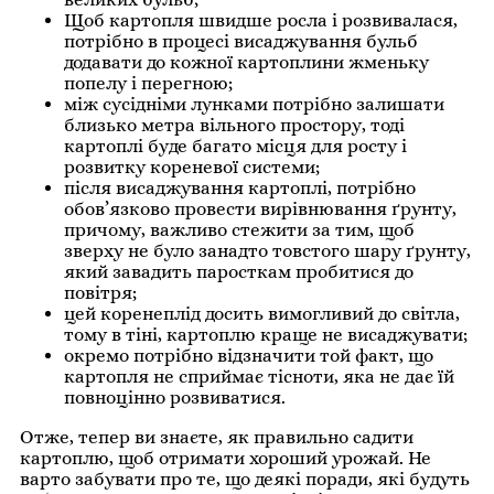
Щоб картопля швидше росла і розвивалася,
потрібно в процесі висаджування бульб
додавати до кожної картоплини жменьку
попелу і перегною;
між сусідніми лунками потрібно залишати
близько метра вільного простору, тоді
картоплі буде багато місця для росту і
розвитку кореневої системи;
після висаджування картоплі, потрібно
обов’язково провести вирівнювання ґрунту,
причому, важливо стежити за тим, щоб
зверху не було занадто товстого шару ґрунту,
який завадить паросткам пробитися до
повітря;
цей коренеплід досить вимогливий до світла,
тому в тіні, картоплю краще не висаджувати;
окремо потрібно відзначити той факт, що
картопля не сприймає тісноти, яка не дає їй
повноцінно розвиватися.
Отже, тепер ви знаєте, як правильно садити
картоплю, щоб отримати хороший урожай. Не
варто забувати про те, що деякі поради, які будуть