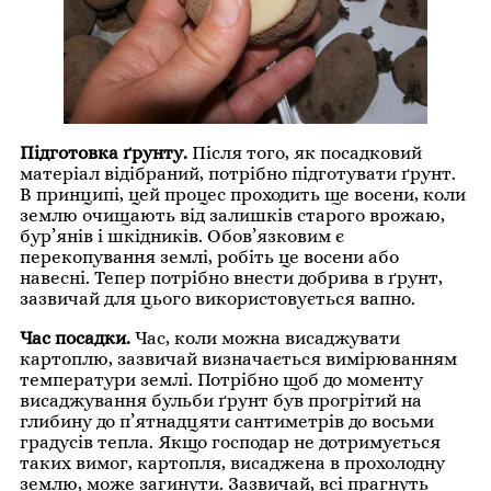
Підготовка ґрунту.
Після того, як посадковий
матеріал відібраний, потрібно підготувати ґрунт.
В принципі, цей процес проходить ще восени, коли
землю очищають від залишків старого врожаю,
бур’янів і шкідників. Обов’язковим є
перекопування землі, робіть це восени або
навесні. Тепер потрібно внести добрива в ґрунт,
зазвичай для цього використовується вапно.
Час посадки.
Час, коли можна висаджувати
картоплю, зазвичай визначається вимірюванням
температури землі. Потрібно щоб до моменту
висаджування бульби ґрунт був прогрітий на
глибину до п’ятнадцяти сантиметрів до восьми
градусів тепла. Якщо господар не дотримується
таких вимог, картопля, висаджена в прохолодну
землю, може загинути. Зазвичай, всі прагнуть