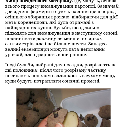
Вибір посадкового матеріалу.
Це, мабуть, основа
всього процесу висаджування картоплі. Зазвичай,
досвідчені фермери готують насіння ще в період
осіннього збирання врожаю, відбираючи для цієї
мети коренеплоди, які були отримані з
найщедріших кущів. Бульби, що ідеально
підходять для висаджування в наступному сезоні,
повинні мати довжину не менше чотирьох
сантиметрів, але і не більше шести. Занадто
великі екземпляри можуть дати непоганий
урожай, але і дозріють вони раніше.
Іноді бульби, вибрані для посадки, розрізають на
дві половинки, після чого розрізану частину
посипають попелом і залишають в сухому місці,
куди будуть потрапляти сонячні промені.