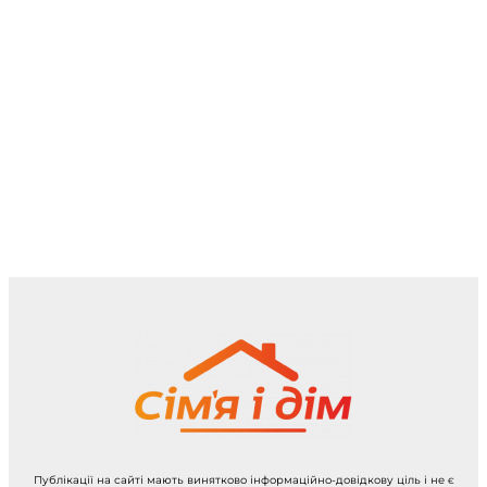
Публікації на сайті мають винятково інформаційно-довідкову ціль і не є