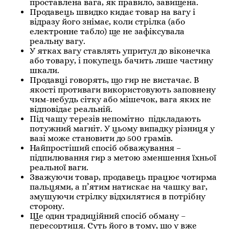
проставлена вага, як правило, завищена.
Продавець швидко кидає товар на вагу і
відразу його знімає, коли стрілка (або
електронне табло) ще не зафіксувала
реальну вагу.
У ятках вагу ставлять упритул до віконечка
або товару, і покупець бачить лише частину
шкали.
Продавці говорять, що гир не вистачає. В
якості противаги використовують заповнену
чим-небудь сітку або мішечок, вага яких не
відповідає реальній.
Під чашу терезів непомітно підкладають
потужний магніт. У цьому випадку різниця у
вазі може становити до 500 грамів.
Найпростіший спосіб обважування –
підпилювання гир з метою зменшення їхньої
реальної ваги.
Зважуючи товар, продавець працює чотирма
пальцями, а п’ятим натискає на чашку ваг,
змушуючи стрілку відхилятися в потрібну
сторону.
Ще один традиційний спосіб обману –
пересортиця. Суть його в тому, що у вже