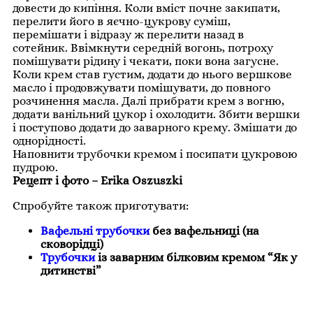
довести до кипіння. Коли вміст почне закипати,
перелити його в яєчно-цукрову суміш,
перемішати і відразу ж перелити назад в
сотейник. Ввімкнути середній вогонь, потроху
помішувати рідину і чекати, поки вона загусне.
Коли крем став густим, додати до нього вершкове
масло і продовжувати помішувати, до повного
розчинення масла. Далі прибрати крем з вогню,
додати ванільний цукор і охолодити. Збити вершки
і поступово додати до заварного крему. Змішати до
однорідності.
Наповнити трубочки кремом і посипати цукровою
пудрою.
Рецепт і фото –
Erika Oszuszki
Спробуйте також приготувати:
Вафельні трубочки
без вафельниці (на
сковорідці)
Трубочки
із заварним білковим кремом “Як у
дитинстві”