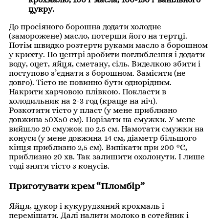
цукру.
До просіяного борошна додати холодне
(заморожене) масло, потерши його на тертці.
Потім швидко розтерти руками масло з борошном
у крихту. По центрі зробити поглиблення і додати
воду, оцет, яйця, сметану, сіль. Виделкою збити і
поступово з’єднати з борошном. Замісити (не
довго). Тісто не повинно бути однорідним.
Накрити харчовою плівкою. Покласти в
холодильник на 2-3 год (краще на ніч).
Розкотити тісто у пласт (у мене приблизно
довжина 50Х50 см). Порізати на смужки. У мене
вийшло 20 смужок по 2,5 см. Намотати смужки на
конуси (у мене довжина 14 см, діаметр більшого
кінця приблизно 2,5 см). Випікати при 200 °С,
приблизно 20 хв. Так залишити охолонути. І лише
тоді зняти тісто з конусів.
Приготувати крем “Пломбір”
Яйця, цукор і кукурудзяний крохмаль і
перемішати. Далі налити молоко в сотейник і