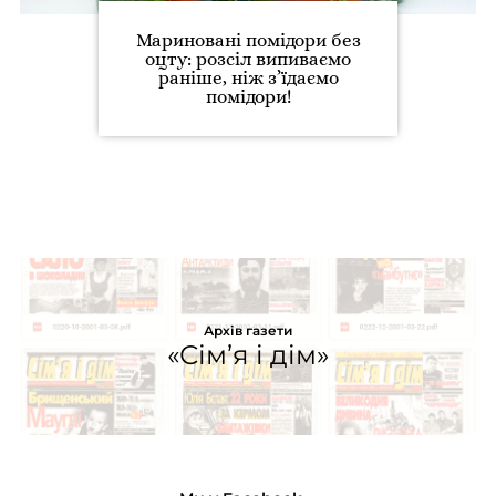
Мариновані помідори без
оцту: розсіл випиваємо
раніше, ніж з’їдаємо
помідори!
Архів газети
«Сім’я і дім»