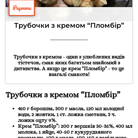
Рецепти
Трубочки з кремом “Пломбір”
Трубочки з кремом - один з улюблених видів
тістечок, смак яких багатьом знайомий з
дитинства. А якщо це крем "Пломбір" - то це
взагалі смакота!
Трубочки з кремом “Пломбір”
450 г борошна, 300 г масла, 120 мл холодної
води, 2 жовтки, 1 ст. ложка сметани, 3 ч.
ложки оцту 9%.
Крем “Пломбір”: 200 г вершків 30-35%, 400 мл
молока, 1 яйце, 40-50 г кукурудзяного
крохмалю, 100 г масла, 100-150 г ванільного