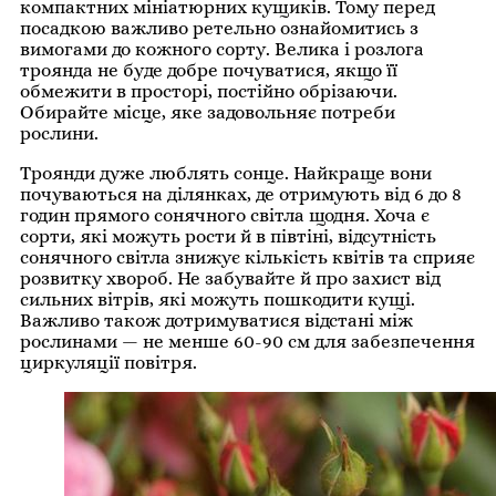
компактних мініатюрних кущиків. Тому перед
посадкою важливо ретельно ознайомитись з
вимогами до кожного сорту. Велика і розлога
троянда не буде добре почуватися, якщо її
обмежити в просторі, постійно обрізаючи.
Обирайте місце, яке задовольняє потреби
рослини.
Троянди дуже люблять сонце. Найкраще вони
почуваються на ділянках, де отримують від 6 до 8
годин прямого сонячного світла щодня. Хоча є
сорти, які можуть рости й в півтіні, відсутність
сонячного світла знижує кількість квітів та сприяє
розвитку хвороб. Не забувайте й про захист від
сильних вітрів, які можуть пошкодити кущі.
Важливо також дотримуватися відстані між
рослинами — не менше 60-90 см для забезпечення
циркуляції повітря.