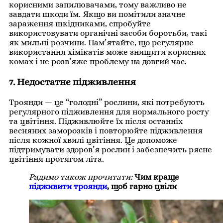
корисними запилювачами, тому важливо не
завдати шкоди їм. Якщо ви помітили значне
зараження шкідниками, спробуйте
використовувати органічні засоби боротьби, такі
як мильні розчини. Пам’ятайте, що регулярне
використання хімікатів може знищити корисних
комах і не розв’яже проблему на довгий час.
7. Недостатнє підживлення
Троянди — це “голодні” рослини, які потребують
регулярного підживлення для нормального росту
та цвітіння. Підживлюйте їх після останніх
весняних заморозків і повторюйте підживлення
після кожної хвилі цвітіння. Це допоможе
підтримувати здоров’я рослин і забезпечить рясне
цвітіння протягом літа.
Радимо також прочитати:
Чим краще
підживити троянди
, щоб гарно цвіли