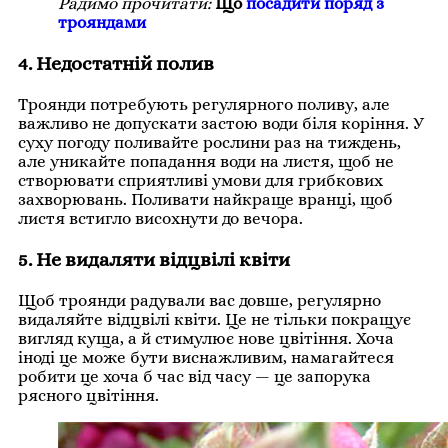
Радимо прочитати:
Що
посадити поряд з
трояндами
4. Недостатній полив
Троянди потребують регулярного поливу, але
важливо не допускати застою води біля коріння. У
суху погоду поливайте рослини раз на тиждень,
але уникайте попадання води на листя, щоб не
створювати сприятливі умови для грибкових
захворювань. Поливати найкраще вранці, щоб
листя встигло висохнути до вечора.
5. Не видаляти відцвілі квіти
Щоб троянди радували вас довше, регулярно
видаляйте відцвілі квіти. Це не тільки покращує
вигляд куща, а й стимулює нове цвітіння. Хоча
іноді це може бути виснажливим, намагайтеся
робити це хоча б час від часу — це запорука
рясного цвітіння.