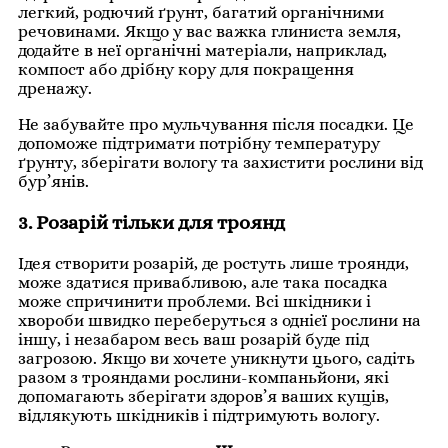
легкий, родючий ґрунт, багатий органічними
речовинами. Якщо у вас важка глиниста земля,
додайте в неї органічні матеріали, наприклад,
компост або дрібну кору для покращення
дренажу.
Не забувайте про мульчування після посадки. Це
допоможе підтримати потрібну температуру
ґрунту, зберігати вологу та захистити рослини від
бур’янів.
3. Розарій тільки для троянд
Ідея створити розарій, де ростуть лише троянди,
може здатися привабливою, але така посадка
може спричинити проблеми. Всі шкідники і
хвороби швидко переберуться з однієї рослини на
іншу, і незабаром весь ваш розарій буде під
загрозою. Якщо ви хочете уникнути цього, садіть
разом з трояндами рослини-компаньйони, які
допомагають зберігати здоров’я ваших кущів,
відлякують шкідників і підтримують вологу.