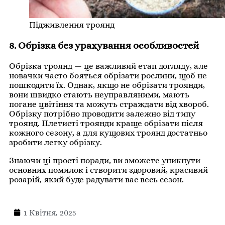
Підживлення троянд
8. Обрізка без урахування особливостей
Обрізка троянд — це важливий етап догляду, але
новачки часто бояться обрізати рослини, щоб не
пошкодити їх. Однак, якщо не обрізати троянди,
вони швидко стають неуправляними, мають
погане цвітіння та можуть страждати від хвороб.
Обрізку потрібно проводити залежно від типу
троянд. Плетисті троянди краще обрізати після
кожного сезону, а для кущових троянд достатньо
зробити легку обрізку.
Знаючи ці прості поради, ви зможете уникнути
основних помилок і створити здоровий, красивий
розарій, який буде радувати вас весь сезон.
1 Квітня, 2025