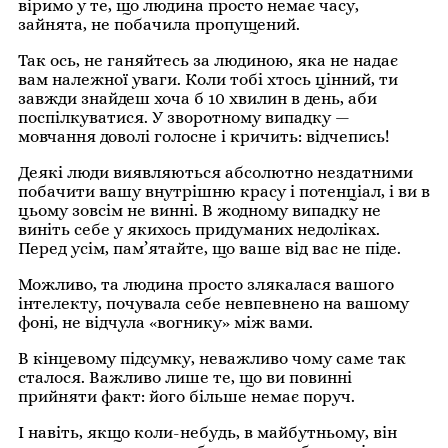
віримо у те, що людина просто немає часу,
зайнята, не побачила пропущений.
Так ось, не ганяйтесь за людиною, яка не надає
вам належної уваги. Коли тобі хтось цінний, ти
завжди знайдеш хоча б 10 хвилин в день, аби
поспілкуватися. У зворотному випадку —
мовчання доволі голосне і кричить: відчепись!
Деякі люди виявляються абсолютно нездатними
побачити вашу внутрішню красу і потенціал, і ви в
цьому зовсім не винні. В жодному випадку не
виніть себе у якихось придуманих недоліках.
Перед усім, пам’ятайте, що ваше від вас не піде.
Можливо, та людина просто злякалася вашого
інтелекту, почувала себе невпевнено на вашому
фоні, не відчула «вогнику» між вами.
В кінцевому підсумку, неважливо чому саме так
сталося. Важливо лише те, що ви повинні
прийняти факт: його більше немає поруч.
І навіть, якщо коли-небудь, в майбутньому, він