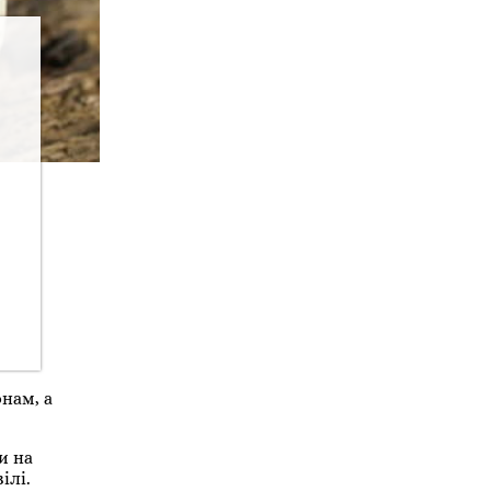
онам, а
и на
ілі.