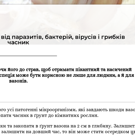
ід паразитів, бактерій, вірусів і грибків
часник
чи його до страв, щоб отримати пікантний та насичений
я спеція може бути корисною не лише для людини, а й для
вазонів.
ого усі патогенні мікроорганізми, які завдають шкоди ваз
опати часник в ґрунт до кімнатних рослин.
ки та закопати в ґрунт вазона на 2 см в глибину. Залишит
к залишити на довший час, то він може стати осередком цв