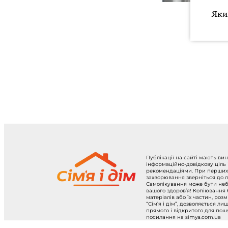
Яки
Публікації на сайті мають ви
інформаційно-довідкову ціль
рекомендаціями. При перших
захворювання зверніться до л
Самолікування може бути не
вашого здоров’я! Копіювання
матеріалів або їх частин, роз
“Сім’я і дім”, дозволяється ли
прямого і відкритого для по
посилання на simya.com.ua