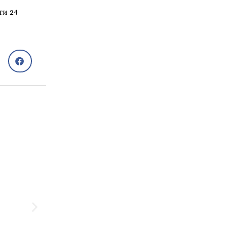
ти 24
Садиба