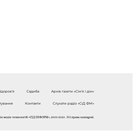
Здоров’я
Садиба
Архів газети «Сім’я і дім»
тування
Контакти
Слухати радіо «СіД ФМ»
я медіа-технологій «СІД ІНФОРМ», 2003-2023 . Усі права захищені.