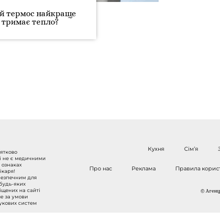
й термос найкраще
тримає тепло?
Кухня
Сім’я
нятково
 і не є медичними
 ознаках
Про нас
Реклама
Правила корис
ікаря!
безпечним для
 будь-яких
міщених на сайті
© Агенці
ше за умови
шукових систем