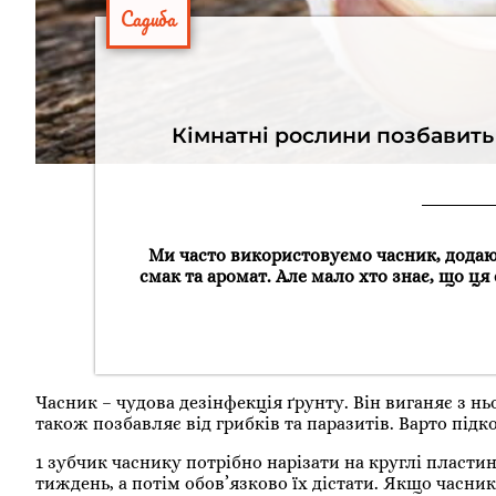
Садиба
Кімнатні рослини позбавить в
Ми часто використовуємо часник, додаю
смак та аромат. Але мало хто знає, що ц
Часник – чудова дезінфекція ґрунту. Він виганяє з нь
також позбавляє від грибків та паразитів. Варто підк
1 зубчик часнику потрібно нарізати на круглі пластин
тиждень, а потім обов’язково їх дістати. Якщо часни