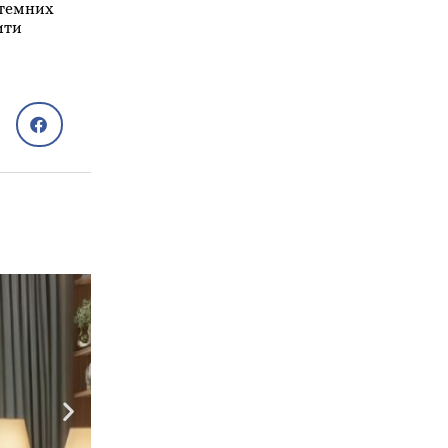
стемних
ити
Садиба