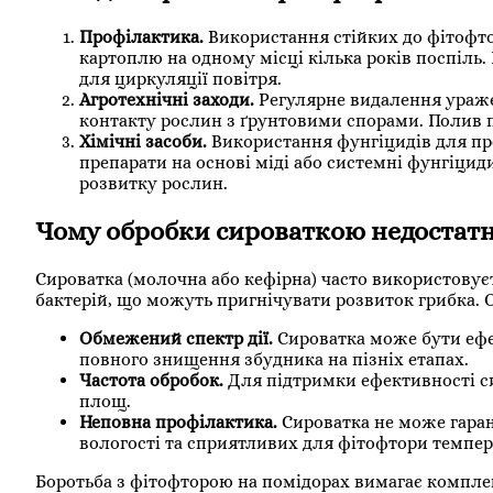
Профілактика.
Використання стійких до фітофто
картоплю на одному місці кілька років поспіль.
для циркуляції повітря.
Агротехнічні заходи.
Регулярне видалення ураж
контакту рослин з ґрунтовими спорами. Полив п
Хімічні засоби.
Використання фунгіцидів для пр
препарати на основі міді або системні фунгіци
розвитку рослин.
Чому обробки сироваткою недостат
Сироватка (молочна або кефірна) часто використовує
бактерій, що можуть пригнічувати розвиток грибка. 
Обмежений спектр дії.
Сироватка може бути ефе
повного знищення збудника на пізніх етапах.
Частота обробок.
Для підтримки ефективності си
площ.
Неповна профілактика.
Сироватка не може гаран
вологості та сприятливих для фітофтори темпер
Боротьба з фітофторою на помідорах вимагає комплек