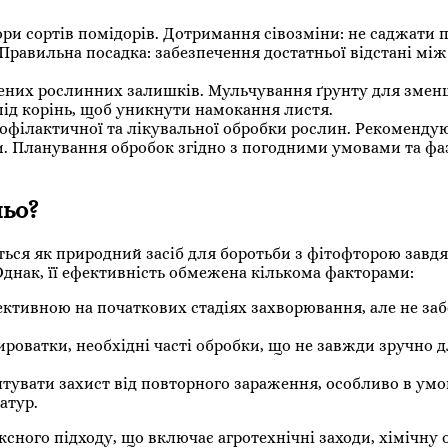
ри сортів помідорів. Дотримання сівозміни: не саджати 
 Правильна посадка: забезпечення достатньої відстані мі
ених рослинних залишків. Мульчування ґрунту для зме
ід корінь, щоб уникнути намокання листя.
офілактичної та лікувальної обробки рослин. Рекоменду
ди. Планування обробок згідно з погодними умовами та ф
ньо?
ться як природний засіб для боротьби з фітофторою завдя
Однак, її ефективність обмежена кількома факторами:
ктивною на початкових стадіях захворювання, але не за
роватки, необхідні часті обробки, що не завжди зручно 
тувати захист від повторного зараження, особливо в умо
атур.
сного підходу, що включає агротехнічні заходи, хімічну 