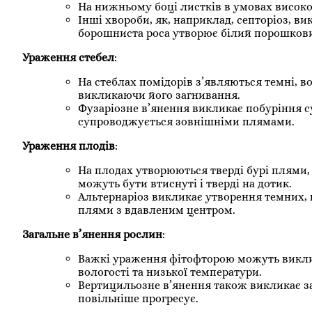
На нижньому боці листків в умовах високої
Інші хвороби, як, наприклад, септоріоз, 
борошниста роса утворює білий порошковий
Ураження стебел
:
На стеблах помідорів з’являються темні, 
викликаючи його загнивання.
Фузаріозне в’янення викликає побуріння су
супроводжується зовнішніми плямами.
Ураження плодів
:
На плодах утворюються тверді бурі плями
можуть бути втиснуті і тверді на дотик.
Альтернаріоз викликає утворення темних, 
плями з вдавленим центром.
Загальне в’янення рослин
:
Важкі ураження фітофторою можуть виклик
вологості та низької температури.
Вертицильозне в’янення також викликає заг
повільніше прогресує.