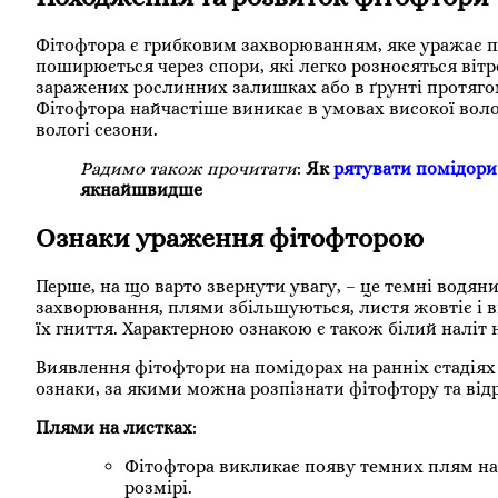
Фітофтора є грибковим захворюванням, яке уражає по
поширюється через спори, які легко розносяться ві
заражених рослинних залишках або в ґрунті протяго
Фітофтора найчастіше виникає в умовах високої воло
вологі сезони.
Радимо також прочитати
:
Як
рятувати помідори
якнайшвидше
Ознаки ураження фітофторою
Перше, на що варто звернути увагу, – це темні водян
захворювання, плями збільшуються, листя жовтіє і в
їх гниття. Характерною ознакою є також білий наліт н
Виявлення фітофтори на помідорах на ранніх стадіях
ознаки, за якими можна розпізнати фітофтору та відр
Плями на листках
:
Фітофтора викликає появу темних плям на 
розмірі.