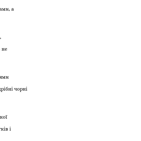
ами, а
,
 не
лями
рібні чорні
кої
ків і