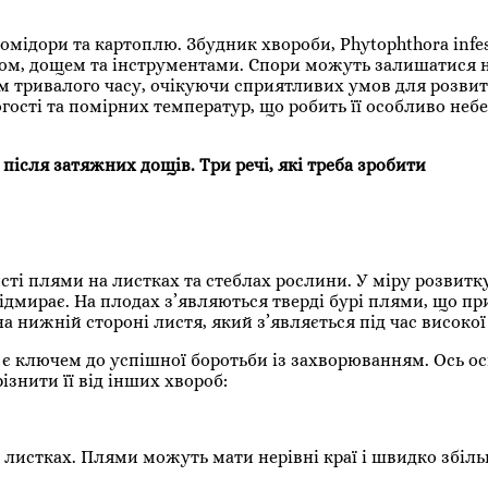
мідори та картоплю. Збудник хвороби, Phytophthora infes
тром, дощем та інструментами. Спори можуть залишатися 
м тривалого часу, очікуючи сприятливих умов для розвит
гості та помірних температур, що робить її особливо неб
після затяжних дощів. Три речі, які треба зробити
исті плями на листках та стеблах рослини. У міру розвитк
ідмирає. На плодах з’являються тверді бурі плями, що пр
а нижній стороні листя, який з’являється під час високої
 є ключем до успішної боротьби із захворюванням. Ось о
ізнити її від інших хвороб:
листках. Плями можуть мати нерівні краї і швидко збіл