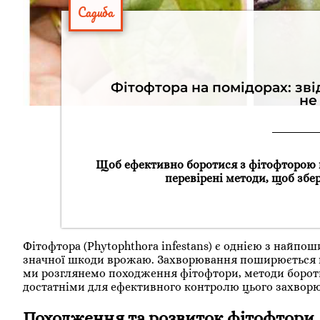
Садиба
Фітофтора на помідорах: зві
не
Щоб ефективно боротися з фітофторою н
перевірені методи, щоб збе
Фітофтора (Phytophthora infestans) є однією з найп
значної шкоди врожаю. Захворювання поширюється шв
ми розглянемо походження фітофтори, методи бороть
достатніми для ефективного контролю цього захвор
Походження та розвиток фітофтори