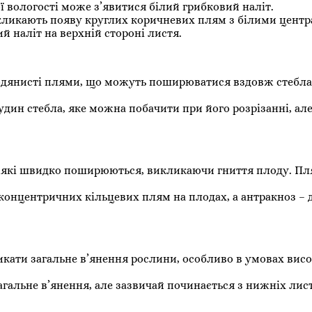
 вологості може з’явитися білий грибковий наліт.
викликають появу круглих коричневих плям з білими центр
 наліт на верхній стороні листя.
водянисті плями, що можуть поширюватися вздовж стебла
дин стебла, яке можна побачити при його розрізанні, але
, які швидко поширюються, викликаючи гниття плоду. П
концентричних кільцевих плям на плодах, а антракноз – д
ати загальне в’янення рослини, особливо в умовах висо
альне в’янення, але зазвичай починається з нижніх лист