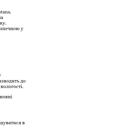
tans,
на
ку.
езпечною у
у
изводить до
 вологості.
сновні
ьшуватися в