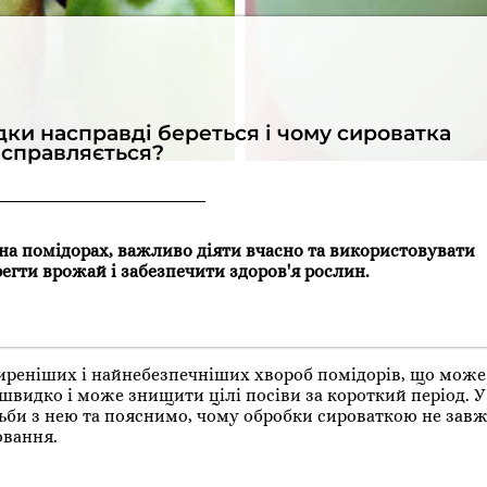
дки насправді береться і чому сироватка
 справляється?
а помідорах, важливо діяти вчасно та використовувати
регти врожай і забезпечити здоров'я рослин.
оширеніших і найнебезпечніших хвороб помідорів, що може
идко і може знищити цілі посіви за короткий період. У 
би з нею та пояснимо, чому обробки сироваткою не завж
ювання.