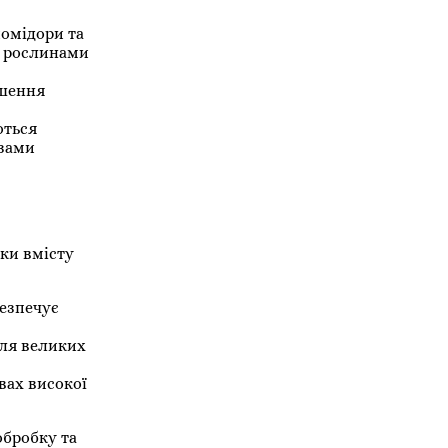
помідори та
ж рослинами
ншення
ються
азами
ки вмісту
безпечує
для великих
вах високої
обробку та