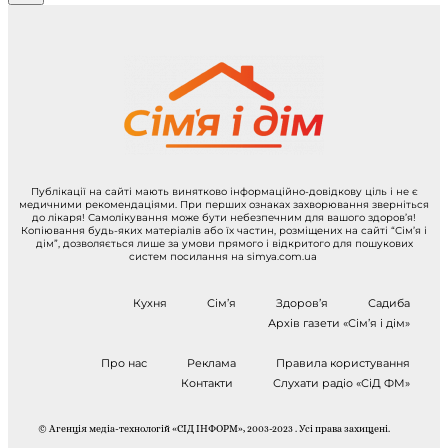
Публікації на сайті мають винятково інформаційно-довідкову ціль і не є
медичними рекомендаціями. При перших ознаках захворювання зверніться
до лікаря! Самолікування може бути небезпечним для вашого здоров’я!
Копіювання будь-яких матеріалів або їх частин, розміщених на сайті “Сім’я і
дім”, дозволяється лише за умови прямого і відкритого для пошукових
систем посилання на simya.com.ua
Кухня
Сім’я
Здоров’я
Садиба
Архів газети «Сім’я і дім»
Про нас
Реклама
Правила користування
Контакти
Слухати радіо «СіД ФМ»
© Агенція медіа-технологій «СІД ІНФОРМ», 2003-2023 . Усі права захищені.