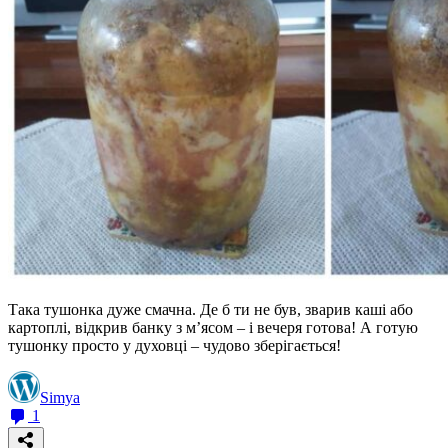
Така тушонка дуже смачна. Де б ти не був, зварив каші або
картоплі, відкрив банку з м’ясом – і вечеря готова! А готую
тушонку просто у духовці – чудово зберігається!
Simya
1