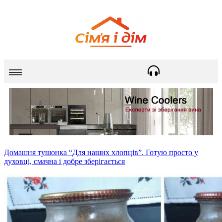
Домашня тушонка “Для наших хлопців”. Готую просто у
духовці, смачна і добре зберігається