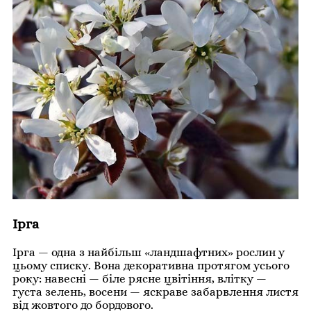
Ірга
Ірга — одна з найбільш «ландшафтних» рослин у
цьому списку. Вона декоративна протягом усього
року: навесні — біле рясне цвітіння, влітку —
густа зелень, восени — яскраве забарвлення листя
від жовтого до бордового.