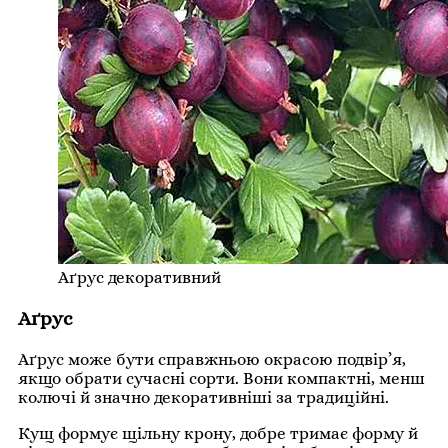
Аґрус декоративний
Аґрус
Аґрус може бути справжньою окрасою подвір’я,
якщо обрати сучасні сорти. Вони компактні, менш
колючі й значно декоративніші за традиційні.
Кущ формує щільну крону, добре тримає форму й