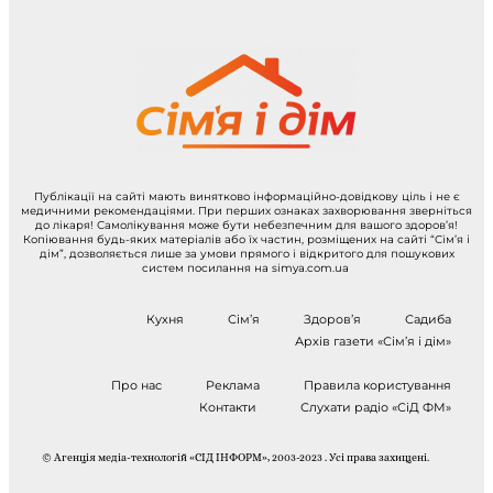
Публікації на сайті мають винятково інформаційно-довідкову ціль і не є
медичними рекомендаціями. При перших ознаках захворювання зверніться
до лікаря! Самолікування може бути небезпечним для вашого здоров’я!
Копіювання будь-яких матеріалів або їх частин, розміщених на сайті “Сім’я і
дім”, дозволяється лише за умови прямого і відкритого для пошукових
систем посилання на simya.com.ua
Кухня
Сім’я
Здоров’я
Садиба
Архів газети «Сім’я і дім»
Про нас
Реклама
Правила користування
Контакти
Слухати радіо «СіД ФМ»
© Агенція медіа-технологій «СІД ІНФОРМ», 2003-2023 . Усі права захищені.