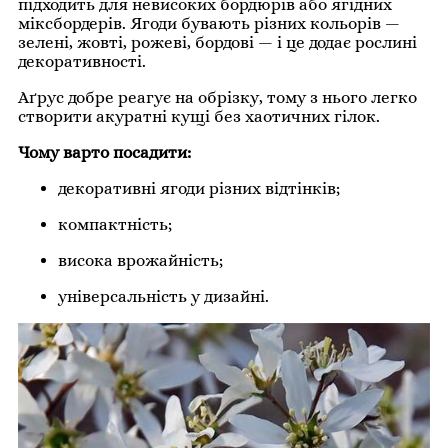
підходить для невисоких бордюрів або ягідних
міксбордерів. Ягоди бувають різних кольорів —
зелені, жовті, рожеві, бордові — і це додає рослині
декоративності.
Аґрус добре реагує на обрізку, тому з нього легко
створити акуратні кущі без хаотичних гілок.
Чому варто посадити:
декоративні ягоди різних відтінків;
компактність;
висока врожайність;
універсальність у дизайні.