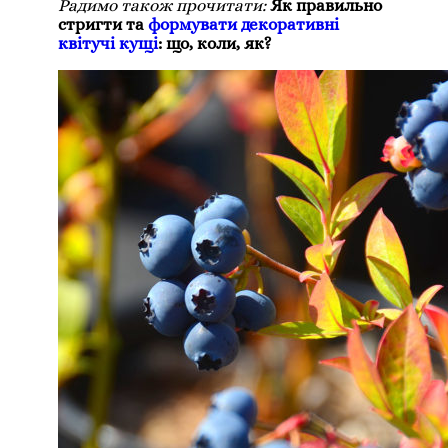
Радимо також прочитати:
Як правильно
стригти та
формувати декоративні
квітучі кущі
: що, коли, як?