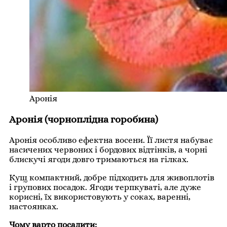
Аронія
Аронія (чорноплідна горобина)
Аронія особливо ефектна восени. Її листя набуває
насичених червоних і бордових відтінків, а чорні
блискучі ягоди довго тримаються на гілках.
Кущ компактний, добре підходить для живоплотів
і групових посадок. Ягоди терпкуваті, але дуже
корисні, їх використовують у соках, варенні,
настоянках.
Чому варто посадити: