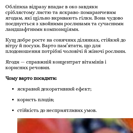
Обліпиха відразу впадає в око завдяки
сріблястому листю та яскраво-помаранчевим
ягодам, які щільно вкривають гілки. Вона чудово
поєднується з хвойними рослинами та сучасними
ландшафтними композиціями.
Кущ добре росте на сонячних ділянках, стійкий до
вітру й посухи. Варто пам’ятати, що для
плодоношення потрібні чоловічі й жіночі рослини.
Ягоди — справжній концентрат вітамінів і
корисних речовин.
Чому варто посадити:
яскравий декоративний ефект;
користь плодів;
стійкість до несприятливих умов.