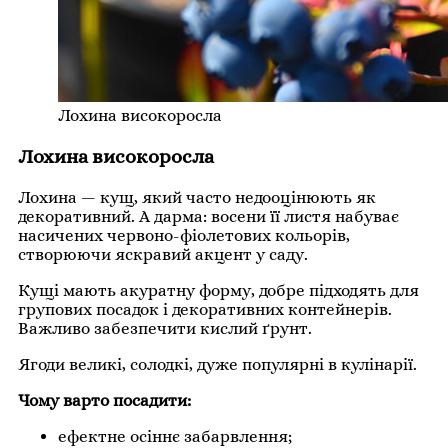
Лохина високоросла
Лохина високоросла
Лохина — кущ, який часто недооцінюють як
декоративний. А дарма: восени її листя набуває
насичених червоно-фіолетових кольорів,
створюючи яскравий акцент у саду.
Кущі мають акуратну форму, добре підходять для
групових посадок і декоративних контейнерів.
Важливо забезпечити кислий ґрунт.
Ягоди великі, солодкі, дуже популярні в кулінарії.
Чому варто посадити:
ефектне осіннє забарвлення;