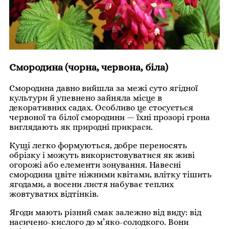
Смородина (чорна, червона, біла)
Смородина давно вийшла за межі суто ягідної
культури й упевнено зайняла місце в
декоративних садах. Особливо це стосується
червоної та білої смородини — їхні прозорі грона
виглядають як природні прикраси.
Кущі легко формуються, добре переносять
обрізку і можуть використовуватися як живі
огорожі або елементи зонування. Навесні
смородина цвіте ніжними квітами, влітку тішить
ягодами, а восени листя набуває теплих
жовтуватих відтінків.
Ягоди мають різний смак залежно від виду: від
насичено-кислого до м’яко-солодкого. Вони