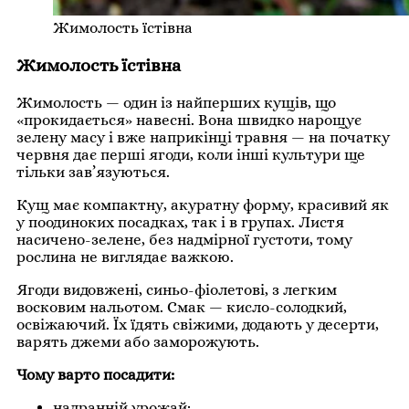
Жимолость їстівна
Жимолость їстівна
Жимолость — один із найперших кущів, що
«прокидається» навесні. Вона швидко нарощує
зелену масу і вже наприкінці травня — на початку
червня дає перші ягоди, коли інші культури ще
тільки зав’язуються.
Кущ має компактну, акуратну форму, красивий як
у поодиноких посадках, так і в групах. Листя
насичено-зелене, без надмірної густоти, тому
рослина не виглядає важкою.
Ягоди видовжені, синьо-фіолетові, з легким
восковим нальотом. Смак — кисло-солодкий,
освіжаючий. Їх їдять свіжими, додають у десерти,
варять джеми або заморожують.
Чому варто посадити:
надранній урожай;