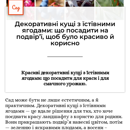
Сад
Декоративні кущі з їстівними
ягодами: що посадити на
подвір’ї, щоб було красиво й
корисно
Красиві декоративні кущі з їстівними
ягодами: що посадити для краси і для
смачного урожаю.
Сад може бути не лише естетичним, а й
практичним. Декоративні кущі з їстівними
ягодами — це вдале рішення для тих, хто хоче
поєднати красу ландшафту з користю для родини.
Вони прикрашають подвір’я навесні цвітом, потім
— зеленню і яскравими плодами, а восени –