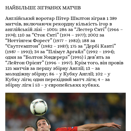
НАЙБІЛЬШЕ ЗІГРАНИХ МАТЧІВ
Англійський воротар Пітер Шилтон зіграв 1 389
матчів, включаючи рекордну кількість ігор в
англійській лізі – 1005: 286 за “Лестер Ситі” (1966 –
1974); 110 за “Сток Ситі” (1974 – 1977); 2002 за
“Ноттінгем Форест” (1977 – 1982); 188 за
“Саутгемптон” (1982 – 1987); 175 за “Дербі Канті”
(1987 – 1992); 34 за “Плімут Аргайл” (1992 – 1994);
один за “Болтон Уондерерз” (1995) і дев’ять за
“Лейтон Орієнт” (1996 – 1997). Крім того, він провів
125 матчів за першу збірну Англії; 13 – за
молодіжну збірну; 86 – у Кубку Англії; 102 – у
Кубку ліги; один перехідний матч ліги; 4 – за
збірну ліги і 53 – у європейських кубках.