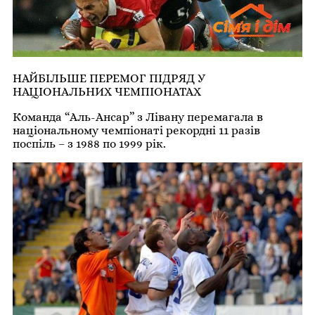
НАЙБІЛЬШЕ ПЕРЕМОГ ПІДРЯД У
НАЦІОНАЛЬНИХ ЧЕМПІОНАТАХ
Команда “Аль-Ансар” з Лівану перемагала в
національному чемпіонаті рекордні 11 разів
поспіль – з 1988 по 1999 рік.