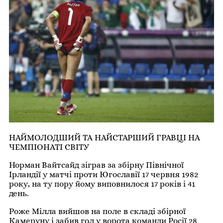
НАЙМОЛОДШИЙ ТА НАЙСТАРШИЙ ГРАВЦІ НА
ЧЕМПІОНАТІ СВІТУ
Норман Вайтсайд зіграв за збірну Північної
Ірландії у матчі проти Югославії 17 червня 1982
року, на ту пору йому виповнилося 17 років і 41
день.
Роже Мілла вийшов на поле в складі збірної
Камеруну і забив гол у ворота команди Росії 28