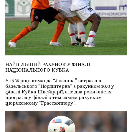
НАЙБІЛЬШИЙ РАХУНОК У ФІНАЛІ
НАЦІОНАЛЬНОГО КУБКА
У 1935 році команда “Лозанна” виграла в
базельського “Нордштерна” з рахунком 10:0 у
фіналі Кубка Швейцарії, але два роки опісля
програла у фіналі з тим самим рахунком
цюрихському “Грассхопперу”.