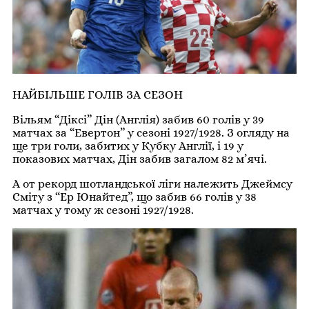
НАЙБІЛЬШЕ ГОЛІВ ЗА СЕЗОН
Вільям “Діксі” Дін (Англія) забив 60 голів у 39
матчах за “Евертон” у сезоні 1927/1928. З огляду на
ще три голи, забитих у Кубку Англії, і 19 у
показових матчах, Дін забив загалом 82 м’ячі.
А от рекорд шотландської ліги належить Джеймсу
Сміту з “Ер Юнайтед”, що забив 66 голів у 38
матчах у тому ж сезоні 1927/1928.