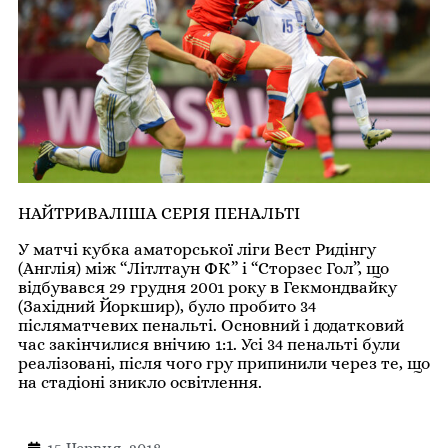
НАЙТРИВАЛІША СЕРІЯ ПЕНАЛЬТІ
У матчі кубка аматорської ліги Вест Ридінгу
(Англія) між “Літлтаун ФК” і “Сторзес Гол”, що
відбувався 29 грудня 2001 року в Гекмондвайку
(Західний Йоркшир), було пробито 34
післяматчевих пенальті. Основний і додатковий
час закінчилися внічию 1:1. Усі 34 пенальті були
реалізовані, після чого гру припинили через те, що
на стадіоні зникло освітлення.