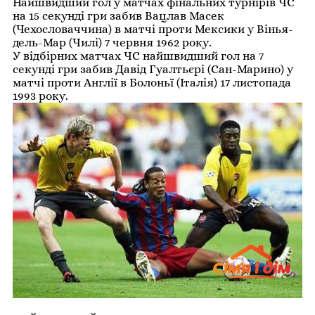
Найшвидший гол у матчах фінальних турнірів ЧС
на 15 секунді гри забив Вацлав Масек
(Чехословаччина) в матчі проти Мексики у Вінья-
дель-Мар (Чилі) 7 червня 1962 року.
У відбірних матчах ЧС найшвидший гол на 7
секунді гри забив Давід Гуалтьєрі (Сан-Марино) у
матчі проти Англії в Болоньї (Італія) 17 листопада
1993 року.