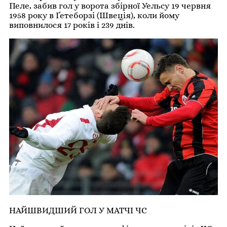
Пеле, забив гол у ворота збірної Уельсу 19 червня
1958 року в Ґетеборзі (Швеція), коли йому
виповнилося 17 років і 239 днів.
НАЙШВИДШИЙ ГОЛ У МАТЧІ ЧС