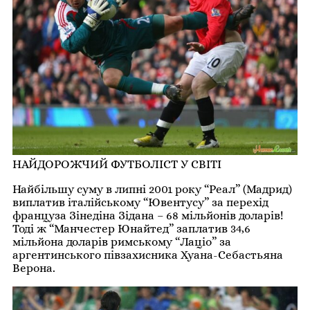
НАЙДОРОЖЧИЙ ФУТБОЛІСТ У СВІТІ
Найбільшу суму в липні 2001 року “Реал” (Мадрид)
виплатив італійському “Ювентусу” за перехід
француза Зінедіна Зідана – 68 мільйонів доларів!
Тоді ж “Манчестер Юнайтед” заплатив 34,6
мільйона доларів римському “Лаціо” за
аргентинського півзахисника Хуана-Себастьяна
Верона.