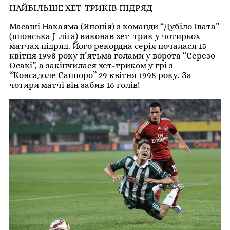
НАЙБІЛЬШЕ ХЕТ-ТРИКІВ ПІДРЯД
Масаші Накаяма (Японія) з команди “Дубіло Івата”
(японська J-ліга) виконав хет-трик у чотирьох
матчах підряд. Його рекордна серія почалася 15
квітня 1998 року п’ятьма голами у ворота “Серезо
Осакі”, а закінчилася хет-триком у грі з
“Консадоле Саппоро” 29 квітня 1998 року. За
чотири матчі він забив 16 голів!