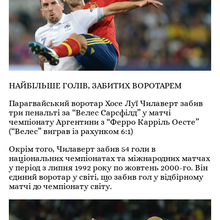
НАЙБІЛЬШЕ ГОЛІВ, ЗАБИТИХ ВОРОТАРЕМ
Парагвайський воротар Хосе Луї Чилаверт забив
три пенальті за “Велес Сарсфілд” у матчі
чемпіонату Аргентини з “Ферро Карріль Оесте”
(“Велес” виграв із рахунком 6:1)
Окрім того, Чилаверт забив 54 голи в
національних чемпіонатах та міжнародних матчах
у період з липня 1992 року по жовтень 2000-го. Він
єдиний воротар у світі, що забив гол у відбірному
матчі до чемпіонату світу.