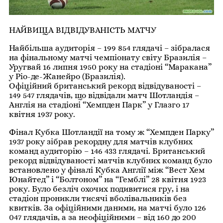
НАЙВИЩА ВІДВІДУВАНІСТЬ МАТЧУ
Найбільша аудиторія – 199 854 глядачі – зібралася
на фінальному матчі чемпіонату світу Бразилія –
Уругвай 16 липня 1950 року на стадіоні “Маракана”
у Ріо-де-Жанейро (Бразилія).
Офіційний британський рекорд відвідуваності –
149 547 глядачів, що відвідали матч Шотландія –
Англія на стадіоні “Хемпден Парк” у Глазго 17
квітня 1937 року.
Фінал Кубка Шотландії на тому ж “Хемпден Парку”
1937 року зібрав рекордну для матчів клубних
команд аудиторію – 146 433 глядачі. Британський
рекорд відвідуваності матчів клубних команд було
встановлено у фіналі Кубка Англії між “Вест Хем
Юнайтед” і “Болтоном” на “Гемблі” 28 квітня 1923
року. Було безліч охочих подивитися гру, і на
стадіон проникли тисячі вболівальників без
квитків. За офіційними даними, на матчі було 126
047 глядачів, а за неофіційними – від 160 до 200