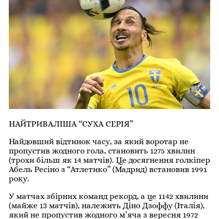
НАЙТРИВАЛІША “СУХА СЕРІЯ”
Найдовший відтинок часу, за який воротар не
пропустив жодного гола, становить 1275 хвилин
(трохи більш як 14 матчів). Це досягнення голкіпер
Абель Ресіно з “Атлетико” (Мадрид) встановив 1991
року.
У матчах збірних команд рекорд, а це 1142 хвилини
(майже 13 матчів), належить Діно Дзоффу (Італія),
який не пропустив жодного м’яча з вересня 1972