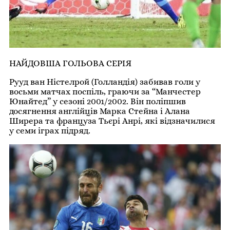
НАЙДОВША ГОЛЬОВА СЕРІЯ
Рууд ван Ністелрой (Голландія) забивав голи у
восьми матчах поспіль, граючи за “Манчестер
Юнайтед” у сезоні 2001/2002. Він поліпшив
досягнення англійців Марка Стейна і Алана
Ширера та француза Тьєрі Анрі, які відзначилися
у семи іграх підряд.