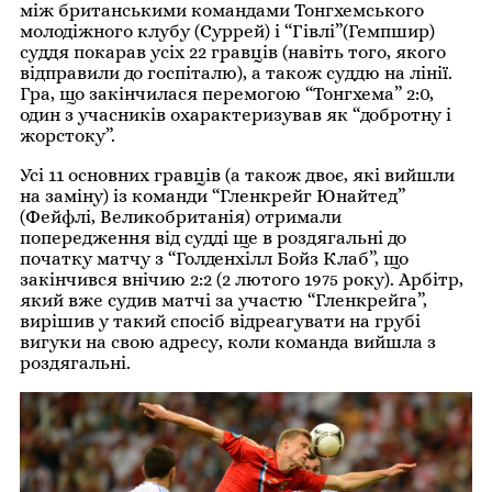
між британськими командами Тонгхемського
молодіжного клубу (Суррей) і “Гівлі”(Гемпшир)
суддя покарав усіх 22 гравців (навіть того, якого
відправили до госпіталю), а також суддю на лінії.
Гра, що закінчилася перемогою “Тонгхема” 2:0,
один з учасників охарактеризував як “добротну і
жорстоку”.
Усі 11 основних гравців (а також двоє, які вийшли
на заміну) із команди “Гленкрейг Юнайтед”
(Фейфлі, Великобританія) отримали
попередження від судді ще в роздягальні до
початку матчу з “Голденхілл Бойз Клаб”, що
закінчився внічию 2:2 (2 лютого 1975 року). Арбітр,
який вже судив матчі за участю “Гленкрейга”,
вирішив у такий спосіб відреагувати на грубі
вигуки на свою адресу, коли команда вийшла з
роздягальні.