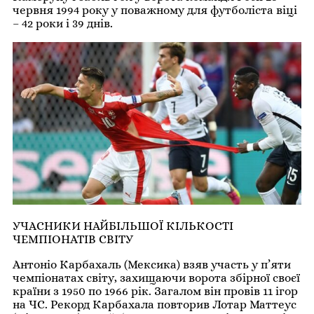
червня 1994 року у поважному для футболіста віці
– 42 роки і 39 днів.
УЧАСНИКИ НАЙБІЛЬШОЇ КІЛЬКОСТІ
ЧЕМПІОНАТІВ СВІТУ
Антоніо Карбахаль (Мексика) взяв участь у п’яти
чемпіонатах світу, захищаючи ворота збірної своєї
країни з 1950 по 1966 рік. Загалом він провів 11 ігор
на ЧС. Рекорд Карбахала повторив Лотар Маттеус