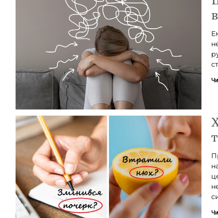
в
Е
н
р
с
Чи
Х
т
П
н
ц
н
с
Чи