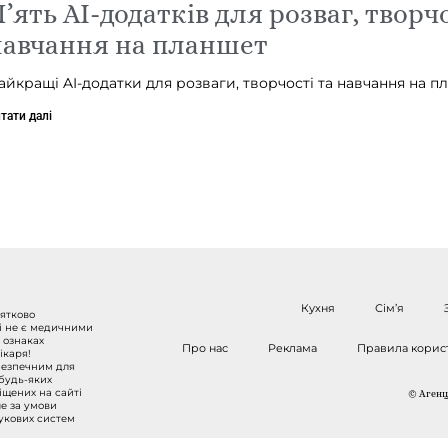
’ять AI-додатків для розваг, творчо
навчання на планшет
айкращі AI-додатки для розваги, творчості та навчання на пл
тати далі
Кухня
Сім’я
нятково
 і не є медичними
 ознаках
Про нас
Реклама
Правила корис
ікаря!
безпечним для
 будь-яких
міщених на сайті
© Агенці
ше за умови
шукових систем