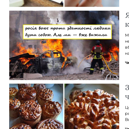
Я
к
М
н
в
н
Чи
З
ч
Ц
р
В
Чи