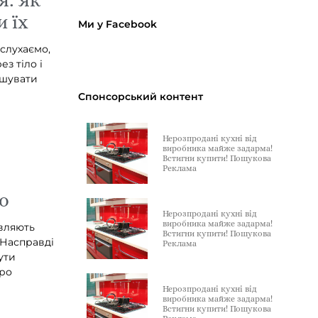
 їх
Ми у Facebook
слухаємо,
з тіло і
ушувати
Спонсорський контент
Нерозпродані кухні від
виробника майже задарма!
Встигни купити! Пошукова
Реклама
о
Нерозпродані кухні від
виробника майже задарма!
являють
Встигни купити! Пошукова
 Насправді
Реклама
ути
про
Нерозпродані кухні від
виробника майже задарма!
Встигни купити! Пошукова