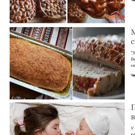
М
с
“
В
н
Чи
П
в
У
р