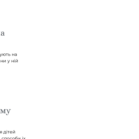
на
тують на
ни у ній
ому
я дітей
 способи їх