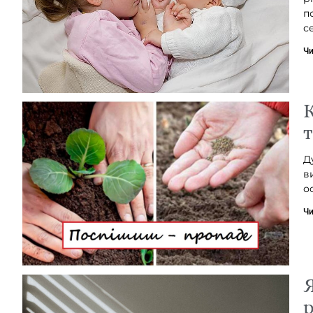
п
с
Чи
К
Д
в
о
Чи
Я
р