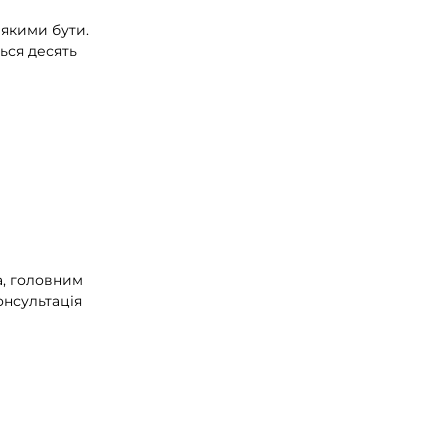
 якими бути.
ься десять
а, головним
онсультація