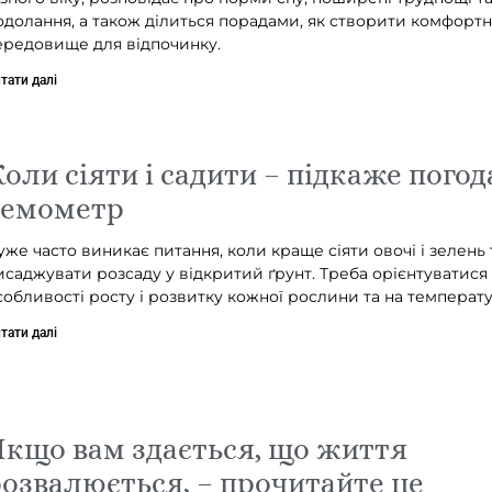
одолання, а також ділиться порадами, як створити комфорт
ередовище для відпочинку.
тати далі
оли сіяти і садити – підкаже погода
темометр
уже часто виникає питання, коли краще сіяти овочі і зелень 
исаджувати розсаду у відкритий ґрунт. Треба орієнтуватися
собливості росту і розвитку кожної рослини та на температ
тати далі
кщо вам здається, що життя
озвалюється, – прочитайте це