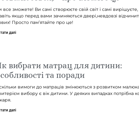
и все зможете! Ви самі створюєте свій світ і самі вирішуєте,
авіть якщо перед вами зачиняються двері,невдовзі відчинит
ових! Просто пам’ятайте про це!
тати далі
к вибрати матрац для дитини:
собливості та поради
скільки вимоги до матраців змінюються з розвитком малюк
ритерієм вибору є вік дитини. У деяких випадках потрібна к
каря.
тати далі