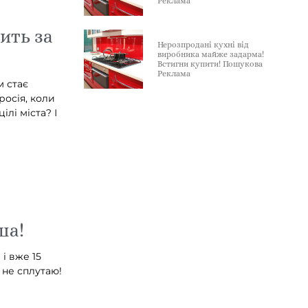
Реклама
ить за
Нерозпродані кухні від
виробника майже задарма!
Встигни купити! Пошукова
Реклама
м стає
росія, коли
лі міста? І
ша!
і вже 15
ю не сплутаю!