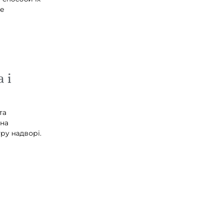
не
 і
та
 на
уру надворі.