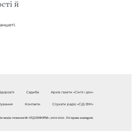
сті й
аншеті.
Здоров’я
Садиба
Архів газети «Сім’я і дім»
тування
Контакти
Слухати радіо «СіД ФМ»
я медіа-технологій «СІД ІНФОРМ», 2003-2023 . Усі права захищені.