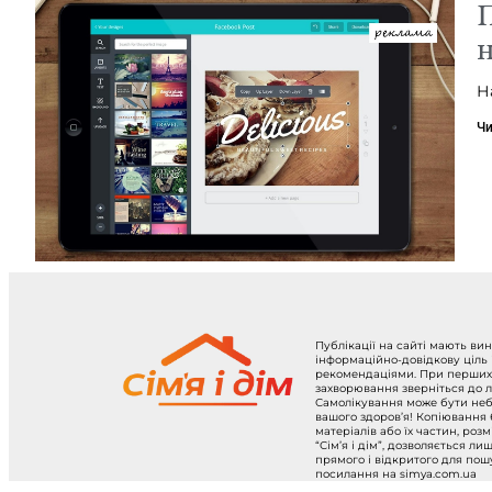
П
Н
Чи
Публікації на сайті мають ви
інформаційно-довідкову ціль
рекомендаціями. При перших
захворювання зверніться до л
Самолікування може бути не
вашого здоров’я! Копіювання
матеріалів або їх частин, роз
“Сім’я і дім”, дозволяється ли
прямого і відкритого для по
посилання на simya.com.ua