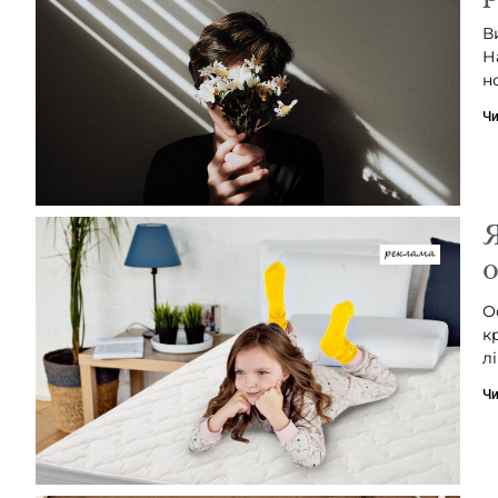
В
Н
н
Чи
Я
о
О
к
лі
Чи