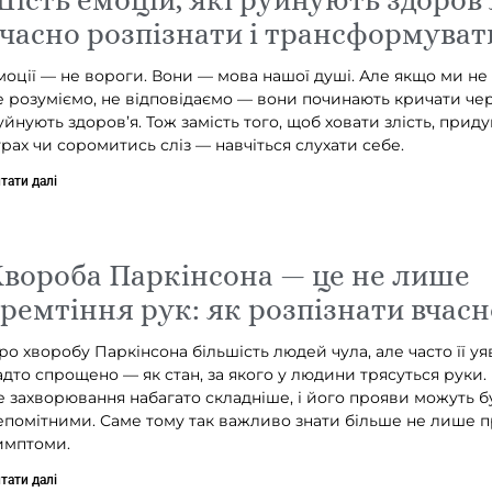
часно розпізнати і трансформувати
моції — не вороги. Вони — мова нашої душі. Але якщо ми не 
е розуміємо, не відповідаємо — вони починають кричати чере
уйнують здоров’я. Тож замість того, щоб ховати злість, прид
трах чи соромитись сліз — навчіться слухати себе.
тати далі
вороба Паркінсона — це не лише
ремтіння рук: як розпізнати вчасн
ро хворобу Паркінсона більшість людей чула, але часто її у
адто спрощено — як стан, за якого у людини трясуться руки.
е захворювання набагато складніше, і його прояви можуть б
епомітними. Саме тому так важливо знати більше не лише 
имптоми.
тати далі