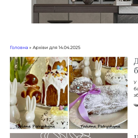
Головна
»
Архіви для 14.04.2025
Д
У
б
з
Чи
Ш