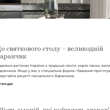
о святкового столу – великодній
баранчик
 деяких регіонах України є традиція пекти, окрім паски, ве
аранчика. Якщо у вас є спеціальна форма і бажання приготув
берігайте рецепт пасхального баранчика.
тати далі
ість емоцій, які руйнують здоров’