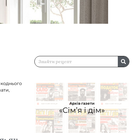
ликоднього
ати,
Архів газети
«Сім’я і дім»
я: як