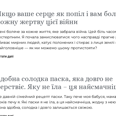
кщо ваше серце як попіл і вам бол
ожну жертву цієї війни
ені боляче за кожне життя, яке забрала війна. Цей біль часо
естерпним. Я почала замислюватися: чого насправді прагне 
биває мирних людей, катує полонених і стирає з лиця землі ці
айголовніше — як ми можемо цьому протистояти?
тати далі
добна солодка паска, яка довго не
ерствіє. Яку не їла – ця найсмачні
е давній сімейний рецепт паски. Таку пече моя бабуся, мама 
оків печу я. Які паски я не їла, а ця найсмачніша, жодну з не
она здобна, солодка і довго залишається свіжою.
тати далі