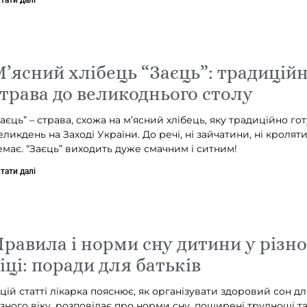
’ясний хлібець “Заєць”: традицій
трава до великоднього столу
Заєць” – страва, схожа на м’ясний хлібець, яку традиційно го
еликдень на Заході України. До речі, ні зайчатини, ні кроляти
емає. “Заєць” виходить дуже смачним і ситним!
тати далі
равила і норми сну дитини у різн
іці: поради для батьків
 цій статті лікарка пояснює, як організувати здоровий сон дл
ізного віку, розповідає про норми сну, поширені труднощі та