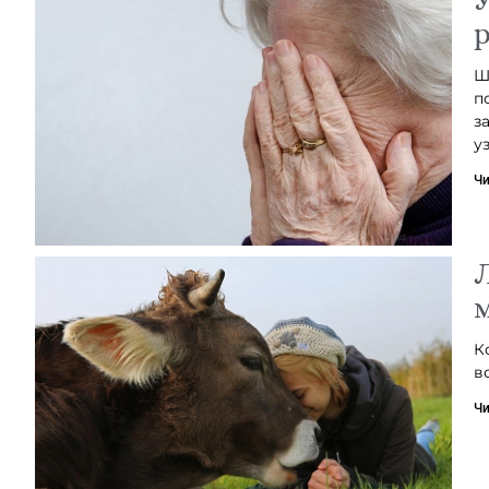
р
Ш
п
з
у
Чи
Л
м
К
в
Чи