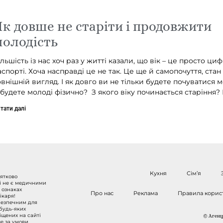
к довше не старіти і продовжити
олодість
ільшість із нас хоч раз у житті казали, що вік – це просто ци
аспорті. Хоча насправді це не так. Це ще й самопочуття, стан 
овнішній вигляд. І як довго ви не тільки будете почуватися 
 будете молоді фізично? З якого віку починається старіння? 
тати далі
Кухня
Сім’я
нятково
 і не є медичними
 ознаках
Про нас
Реклама
Правила корис
ікаря!
безпечним для
 будь-яких
міщених на сайті
© Агенці
ше за умови