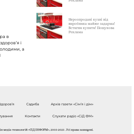
Реклама
Нерозпродані кухні від
виробника майже задарма!
Встигни купити! Пошукова
Реклама
фра в
здоров’я і
молодими, а
І
Здоров’я
Садиба
Архів газети «Сім’я і дім»
тування
Контакти
Слухати радіо «СіД ФМ»
я медіа-технологій «СІД ІНФОРМ», 2003-2023 . Усі права захищені.