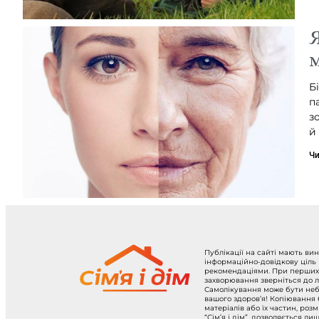
Я
м
Б
п
з
й
Чи
Публікації на сайті мають ви
інформаційно-довідкову ціль
рекомендаціями. При перших
захворювання зверніться до л
Самолікування може бути не
вашого здоров’я! Копіювання
матеріалів або їх частин, роз
“Сім’я і дім”, дозволяється ли