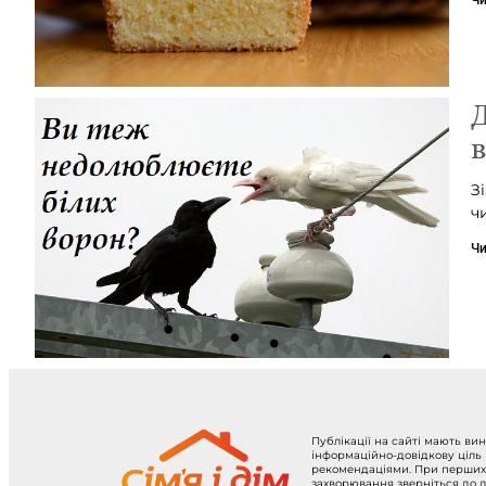
Д
З
ч
Чи
Публікації на сайті мають ви
інформаційно-довідкову ціль
рекомендаціями. При перших
захворювання зверніться до л