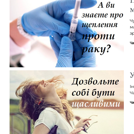
м
Ч
м
з
Чи
У
І
Ч
Чи