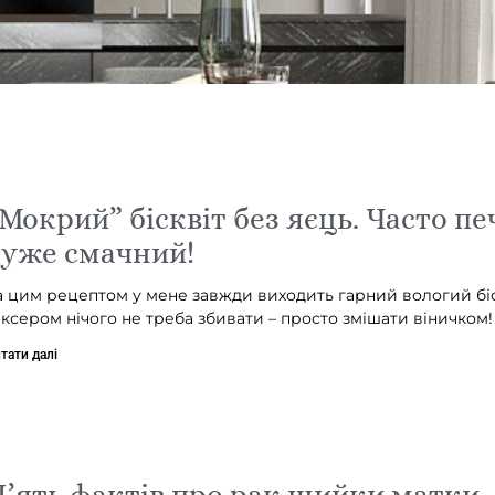
Мокрий” бісквіт без яєць. Часто пе
дуже смачний!
а цим рецептом у мене завжди виходить гарний вологий біск
іксером нічого не треба збивати – просто змішати віничком!
тати далі
’ять фактів про рак шийки матки, 