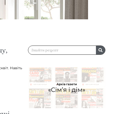
чу,
віт. Навіть
Архів газети
«Сім’я і дім»
які