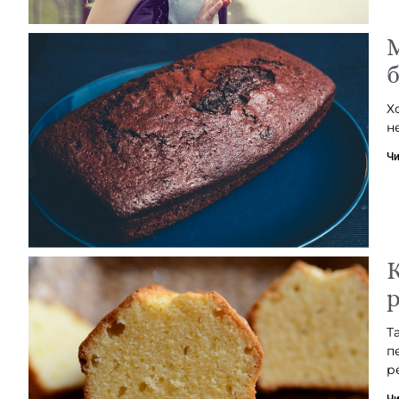
М
б
Х
н
Чи
К
р
Т
п
р
Чи