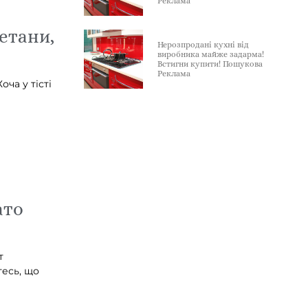
Реклама
етани,
Нерозпродані кухні від
виробника майже задарма!
Встигни купити! Пошукова
Реклама
ча у тісті
ато
т
тесь, що