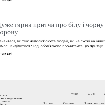
уже гарна притча про білу і чорну
ворону
ізнайтеся, ви теж недолюблюєте людей, які не схожі на інших
имось виділитися? Тоді обов’язково прочитайте цю притчу!
тати далі
Кухня
Сім’я
нятково
 і не є медичними
 ознаках
Про нас
Реклама
Правила корис
ікаря!