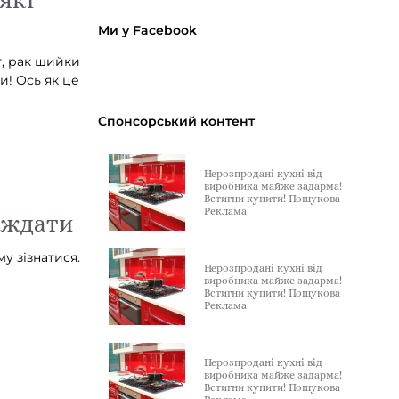
Ми у Facebook
т, рак шийки
и! Ось як це
Спонсорський контент
Нерозпродані кухні від
виробника майже задарма!
Встигни купити! Пошукова
Реклама
раждати
у зізнатися.
Нерозпродані кухні від
виробника майже задарма!
Встигни купити! Пошукова
Реклама
Нерозпродані кухні від
виробника майже задарма!
Встигни купити! Пошукова