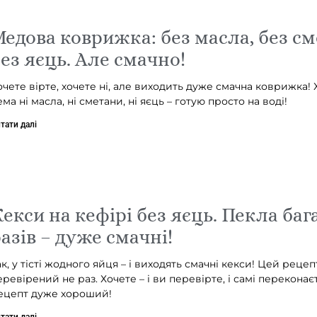
едова коврижка: без масла, без см
ез яєць. Але смачно!
очете вірте, хочете ні, але виходить дуже смачна коврижка! Хо
ема ні масла, ні сметани, ні яєць – готую просто на воді!
тати далі
екси на кефірі без яєць. Пекла баг
азів – дуже смачні!
ак, у тісті жодного яйця – і виходять смачні кекси! Цей рецеп
еревірений не раз. Хочете – і ви перевірте, і самі переконає
ецепт дуже хороший!
тати далі