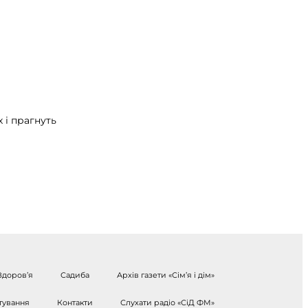
 і прагнуть
Здоров’я
Садиба
Архів газети «Сім’я і дім»
тування
Контакти
Слухати радіо «СіД ФМ»