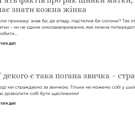
ає знати кожна жінка
ули приказку: знав би, де впаду, підстелив би соломи? Так о
атки – чи не єдине онкозахворювання, яке можна попередит
робити…
тати далі
 декого є така погана звичка – ст
ноді ми страждаємо за звичкою. Тільки не можемо собі у цьом
ас дозволити собі бути щасливими!
тати далі