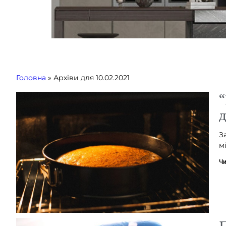
Головна
»
Архіви для 10.02.2021
“
З
м
Чи
П