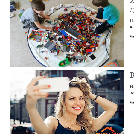
д
Ц
в
Чи
В
В
з
Чи