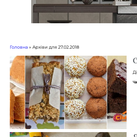
Головна
»
Архіви для 27.02.2018
С
Д
Чи
Я