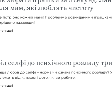
ля мам, які люблять чистоту
е потрібно кожній мамі! Проблему з розкиданими іграшкам
ирішено назавжди!
тати далі
ід селфі до психічного розладу тр
аша любов до селфі – норма чи ознака психічного розладу? 
алежить від кількості фото, які ви робите.
тати далі