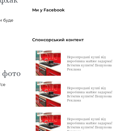
Ми у Facebook
и буде
Спонсорський контент
Нерозпродані кухні від
виробника майже задарма!
Встигни купити! Пошукова
Реклама
и фото
Усе
Нерозпродані кухні від
виробника майже задарма!
Встигни купити! Пошукова
Реклама
Нерозпродані кухні від
виробника майже задарма!
Встигни купити! Пошукова