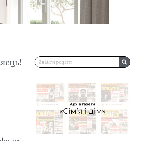
 яєць!
Архів газети
«Сім’я і дім»
йфхак