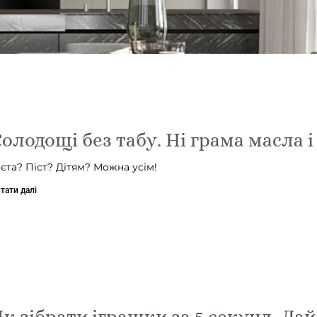
олодощі без табу. Ні грама масла і
ієта? Піст? Дітям? Можна усім!
тати далі
к зібрати іграшки за 5 секунд. Ла