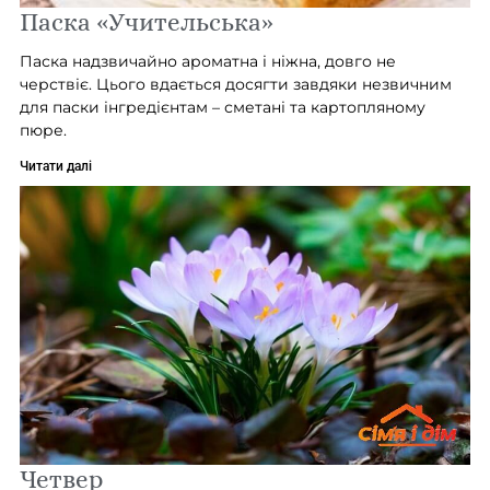
Паска «Учительська»
Паска надзвичайно ароматна і ніжна, довго не
черствіє. Цього вдається досягти завдяки незвичним
для паски інгредієнтам – сметані та картопляному
пюре.
Читати далі
Четвер