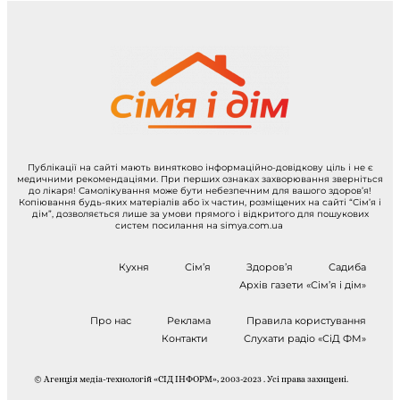
Публікації на сайті мають винятково інформаційно-довідкову ціль і не є
медичними рекомендаціями. При перших ознаках захворювання зверніться
до лікаря! Самолікування може бути небезпечним для вашого здоров’я!
Копіювання будь-яких матеріалів або їх частин, розміщених на сайті “Сім’я і
дім”, дозволяється лише за умови прямого і відкритого для пошукових
систем посилання на simya.com.ua
Кухня
Сім’я
Здоров’я
Садиба
Архів газети «Сім’я і дім»
Про нас
Реклама
Правила користування
Контакти
Слухати радіо «СіД ФМ»
© Агенція медіа-технологій «СІД ІНФОРМ», 2003-2023 . Усі права захищені.