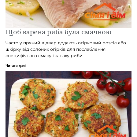
Щоб варена риба була смачною
Часто у пряний відвар додають огірковий розсіл або
шкірку від солоних огірків для послаблення
специфічного смаку і запаху риби.
Читати далі