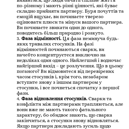
виявитися, що люди бачать спільне життя
по-різному і мають різні цінності, які буває
складно прийняти партнеру. Буря почуттів та
емоцій вщухає, ви починаєте тверезо
оцінювати плюси та мінуси вашого партнера.
Ви починаєте звикати один до одного,
поводитесь більш природно і розкуто.
3.
Фаза відмінності.
Ця фаза неминуча будь-
яких тривалих стосунків. На фазі
відмінностей починаються сварки, ви
начебто концентруєтеся виключно на
недоліках один одного. Найлегший і водночас
найгірший вихід – це розлучення. Що в цьому
поганого? Ви відмовитеся від перевірених
часом стосунків і, крім того, незабаром
вступите знову з іншим партнером у
стосунки, і все почнеться спочатку з першої
фази.
4.
Фаза відновлення стосунків.
Сварки та
конфлікти між партнерами трапляються, але
вони вже не мають такого фатального
характеру, бо обидвоє знають, що сварка
закінчиться, а стосунки знову відновляться.
Якщо партнери докладають зусиль щодо