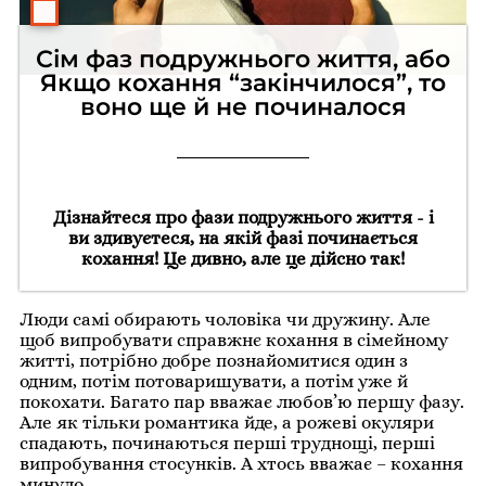
Сім фаз подружнього життя, або
Якщо кохання “закінчилося”, то
воно ще й не починалося
Дізнайтеся про фази подружнього життя - і
ви здивуєтеся, на якій фазі починається
кохання! Це дивно, але це дійсно так!
Люди самі обирають чоловіка чи дружину. Але
щоб випробувати справжнє кохання в сімейному
житті, потрібно добре познайомитися один з
одним, потім потоваришувати, а потім уже й
покохати. Багато пар вважає любов’ю першу фазу.
Але як тільки романтика йде, а рожеві окуляри
спадають, починаються перші труднощі, перші
випробування стосунків. А хтось вважає – кохання
минуло.