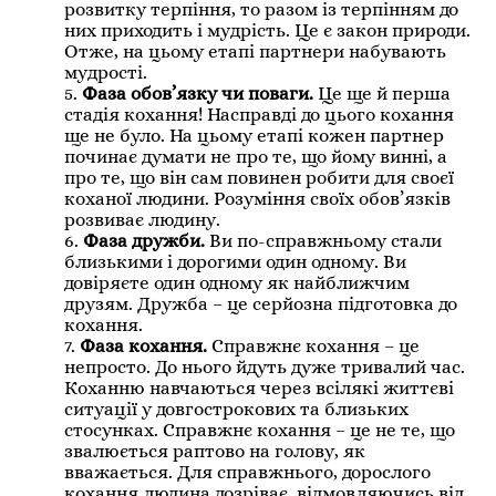
розвитку терпіння, то разом із терпінням до
них приходить і мудрість. Це є закон природи.
Отже, на цьому етапі партнери набувають
мудрості.
5.
Фаза обов’язку чи поваги.
Це ще й перша
стадія кохання! Насправді до цього кохання
ще не було. На цьому етапі кожен партнер
починає думати не про те, що йому винні, а
про те, що він сам повинен робити для своєї
коханої людини. Розуміння своїх обов’язків
розвиває людину.
6.
Фаза дружби.
Ви по-справжньому стали
близькими і дорогими один одному. Ви
довіряєте один одному як найближчим
друзям. Дружба – це серйозна підготовка до
кохання.
7.
Фаза кохання.
Справжнє кохання – це
непросто. До нього йдуть дуже тривалий час.
Коханню навчаються через всілякі життєві
ситуації у довгострокових та близьких
стосунках. Справжнє кохання – це не те, що
звалюється раптово на голову, як
вважається. Для справжнього, дорослого
кохання людина дозріває, відмовляючись від