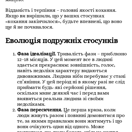
Відданість і терпіння – головні якості кохання.
Якщо ви вирішили, що у ваших стосунках
«кохання закінчилося», будьте впевнені, що воно
ще й не починалося.
Еволюція подружніх стосунків
Фаза ідеалізації.
Тривалість фази – приблизно
12–18 місяців. У цей момент все в людині
здається прекрасним: зовнішність, голос,
навіть недоліки характеру видаються
дивовижними. Людина ніби перебуває у стані
сп’яніння. У цей період ні в якому разі не слід
приймати будь-які серйозні рішення,
оскільки мине деякий час і перед вами
виявиться реальна людина зі своїми
недоліками.
Фаза пересичення.
Це перша криза, коли
люди живуть разом і повинні домовитися про
те, за якими правилами вони житимуть і що
вони очікують один від одного. Може