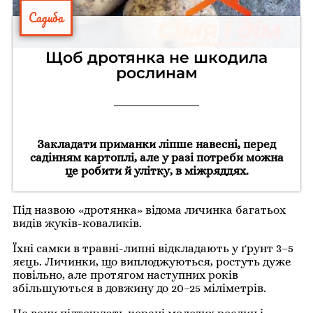
Садиба
Щоб дротянка не шкодила
рослинам
Закладати приманки ліпше навесні, перед
садінням картоплі, але у разі потреби можна
це робити й улітку, в міжряддях.
Під назвою «дротянка» відома личинка багатьох
видів жуків-коваликів.
Їхні самки в травні-липні відкладають у ґрунт 3–5
яєць. Личинки, що виплоджуються, ростуть дуже
повільно, але протягом наступних років
збільшуються в довжину до 20–25 міліметрів.