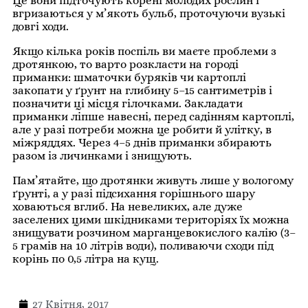
Це вони підточують корені молодих рослин і
вгризаються у м’якоть бульб, проточуючи вузькі
довгі ходи.
Якщо кілька років поспіль ви маєте проблеми з
дротянкою, то варто розкласти на городі
приманки: шматочки буряків чи картоплі
закопати у ґрунт на глибину 5–15 сантиметрів і
позначити ці місця гілочками. Закладати
приманки ліпше навесні, перед садінням картоплі,
але у разі потреби можна це робити й улітку, в
міжряддях. Через 4–5 днів приманки збирають
разом із личинками і знищують.
Пам’ятайте, що дротянки живуть лише у вологому
ґрунті, а у разі підсихання горішнього шару
ховаються вглиб. На невеликих, але дуже
заселених цими шкідниками територіях їх можна
знищувати розчином марганцевокислого калію (3–
5 грамів на 10 літрів води), поливаючи сходи під
корінь по 0,5 літра на кущ.
27 Квітня, 2017