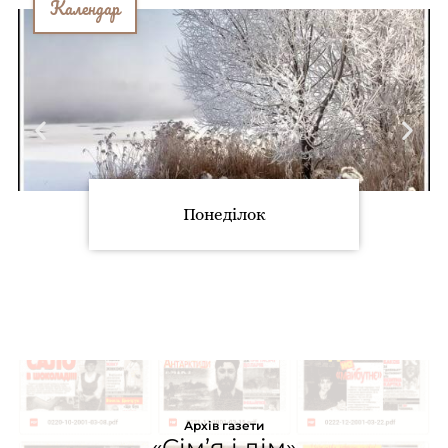
Календар
Понеділок
Архів газети
«Сім’я і дім»