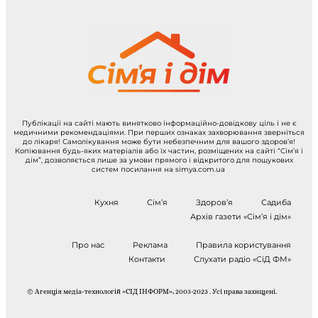
Публікації на сайті мають винятково інформаційно-довідкову ціль і не є
медичними рекомендаціями. При перших ознаках захворювання зверніться
до лікаря! Самолікування може бути небезпечним для вашого здоров’я!
Копіювання будь-яких матеріалів або їх частин, розміщених на сайті “Сім’я і
дім”, дозволяється лише за умови прямого і відкритого для пошукових
систем посилання на simya.com.ua
Кухня
Сім’я
Здоров’я
Садиба
Архів газети «Сім’я і дім»
Про нас
Реклама
Правила користування
Контакти
Слухати радіо «СіД ФМ»
© Агенція медіа-технологій «СІД ІНФОРМ», 2003-2023 . Усі права захищені.