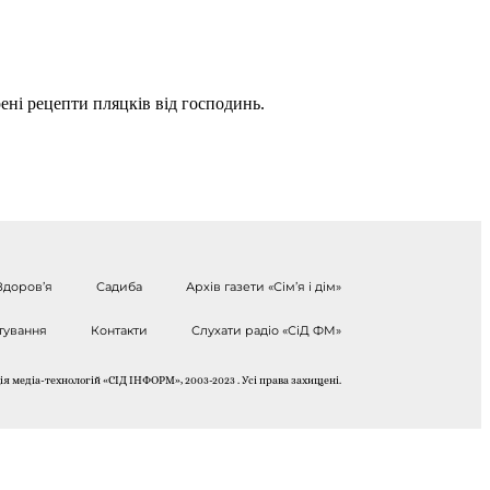
рені рецепти пляцків від господинь.
Здоров’я
Садиба
Архів газети «Сім’я і дім»
тування
Контакти
Слухати радіо «СіД ФМ»
я медіа-технологій «СІД ІНФОРМ», 2003-2023 . Усі права захищені.