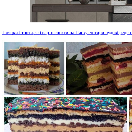
Пляцки і торти, які варто спекти на Пасху: чотири чудові рецеп