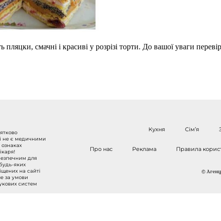
 пляцки, смачні і красиві у розрізі торти. До вашої уваги переві
Кухня
Сім’я
нятково
 і не є медичними
 ознаках
Про нас
Реклама
Правила корис
ікаря!
безпечним для
 будь-яких
міщених на сайті
© Агенці
ше за умови
шукових систем