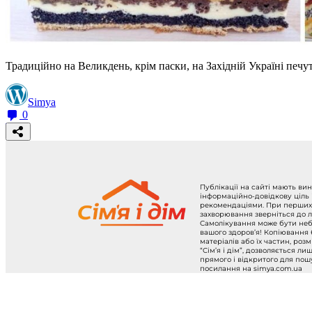
Традиційно на Великдень, крім паски, на Західній Україні печуть
Simya
0
Публікації на сайті мають ви
інформаційно-довідкову ціль
рекомендаціями. При перших
захворювання зверніться до л
Самолікування може бути не
вашого здоров’я! Копіювання
матеріалів або їх частин, роз
“Сім’я і дім”, дозволяється ли
прямого і відкритого для по
посилання на simya.com.ua