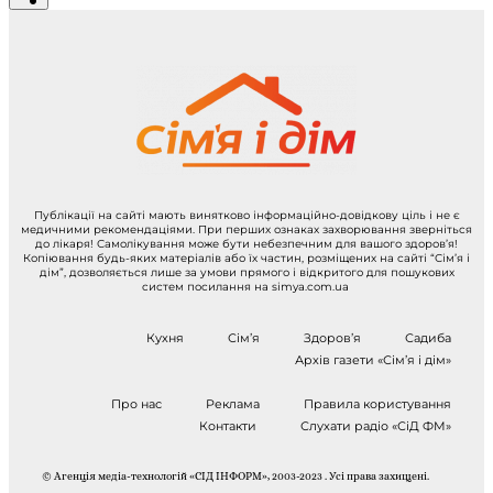
Публікації на сайті мають винятково інформаційно-довідкову ціль і не є
медичними рекомендаціями. При перших ознаках захворювання зверніться
до лікаря! Самолікування може бути небезпечним для вашого здоров’я!
Копіювання будь-яких матеріалів або їх частин, розміщених на сайті “Сім’я і
дім”, дозволяється лише за умови прямого і відкритого для пошукових
систем посилання на simya.com.ua
Кухня
Сім’я
Здоров’я
Садиба
Архів газети «Сім’я і дім»
Про нас
Реклама
Правила користування
Контакти
Слухати радіо «СіД ФМ»
© Агенція медіа-технологій «СІД ІНФОРМ», 2003-2023 . Усі права захищені.