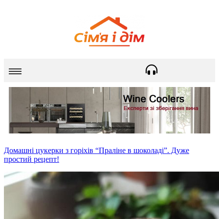
Домашні цукерки з горіхів “Праліне в шоколаді”. Дуже
простий рецепт!