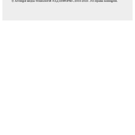
© Агенція медіа-технологій «СІД ІНФОРМ», 2003-2023 . Усі права захищені.