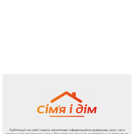
Публікації на сайті мають винятково інформаційно-довідкову ціль і не є
медичними рекомендаціями. При перших ознаках захворювання зверніться