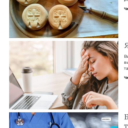
Чи
Я
В
в
т
Чи
Б
т