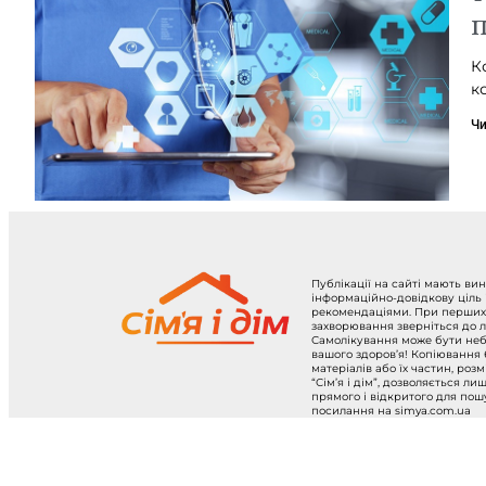
п
К
к
Чи
Публікації на сайті мають ви
інформаційно-довідкову ціль
рекомендаціями. При перших
захворювання зверніться до л
Самолікування може бути не
вашого здоров’я! Копіювання
матеріалів або їх частин, роз
“Сім’я і дім”, дозволяється ли
прямого і відкритого для по
посилання на simya.com.ua