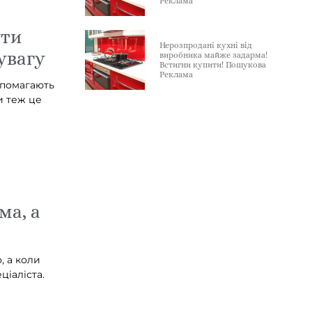
Реклама
ути
Нерозпродані кухні від
 увагу
виробника майже задарма!
Встигни купити! Пошукова
Реклама
допомагають
Ви теж це
ма, а
, а коли
ціаліста.