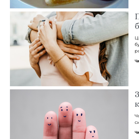
П
б
Ц
б
р
Чи
З
к
Ч
с
Чи