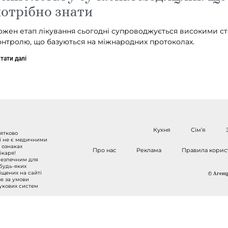
отрібно знати
ожен етап лікування сьогодні супроводжується високими с
онтролю, що базуються на міжнародних протоколах.
тати далі
Кухня
Сім’я
нятково
 і не є медичними
 ознаках
Про нас
Реклама
Правила корис
ікаря!
безпечним для
 будь-яких
міщених на сайті
© Агенці
ше за умови
шукових систем