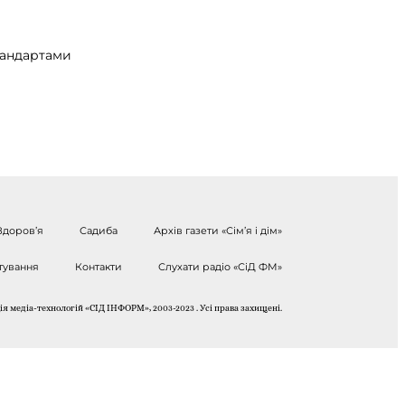
тандартами
Здоров’я
Садиба
Архів газети «Сім’я і дім»
тування
Контакти
Слухати радіо «СіД ФМ»
я медіа-технологій «СІД ІНФОРМ», 2003-2023 . Усі права захищені.