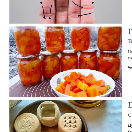
Г
в
Я
с
Чи
Щ
с
Д
р