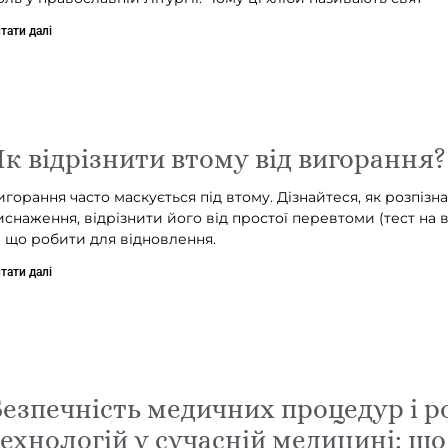
тати далі
к відрізнити втому від вигорання?
игорання часто маскується під втому. Дізнайтеся, як розпізн
иснаження, відрізнити його від простої перевтоми (тест на 
а що робити для відновлення.
тати далі
езпечність медичних процедур і р
ехнологій у сучасній медицині: що