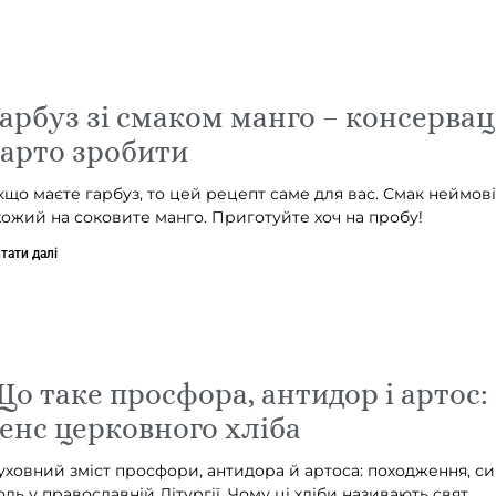
арбуз зі смаком манго – консервац
арто зробити
кщо маєте гарбуз, то цей рецепт саме для вас. Смак неймов
хожий на соковите манго. Приготуйте хоч на пробу!
тати далі
о таке просфора, антидор і артос:
енс церковного хліба
уховний зміст просфори, антидора й артоса: походження, си
оль у православній Літургії. Чому ці хліби називають свят