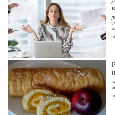
в
Д
у
з
Чи
Р
М
р
Чи