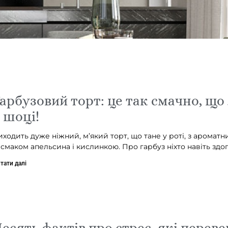
арбузовий торт: це так смачно, що
 шоці!
иходить дуже ніжний, м’який торт, що тане у роті, з аромат
і смаком апельсина і кислинкою. Про гарбуз ніхто навіть здо
тати далі
есять фактів про стрес, які перев