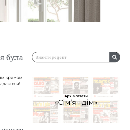
 я була
ним кремом
гадається!
Архів газети
«Сім’я і дім»
енрнуть