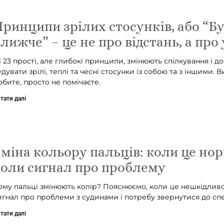
ринципи зрілих стосунків, або “Б
лижче” – це не про відстань, а про
і 23 прості, але глибокі принципи, змінюють спілкування і 
удувати зрілі, теплі та чесні стосунки із собою та з іншими. 
обите, просто не помічаєте.
тати далі
міна кольору пальців: коли це нор
оли сигнал про проблему
ому пальці змінюють колір? Пояснюємо, коли це нешкідливо
игнал про проблеми з судинами і потребу звернутися до спе
тати далі