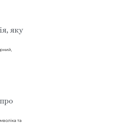
ія, яку
ірний,
 про
мволіка та