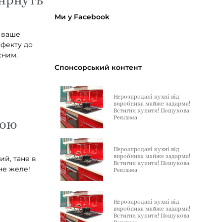
Ми у Facebook
ь ваше
ефекту до
сним.
Спонсорський контент
Нерозпродані кухні від
виробника майже задарма!
Встигни купити! Пошукова
Реклама
ною
Нерозпродані кухні від
виробника майже задарма!
ий, тане в
Встигни купити! Пошукова
не желе!
Реклама
Нерозпродані кухні від
виробника майже задарма!
Встигни купити! Пошукова