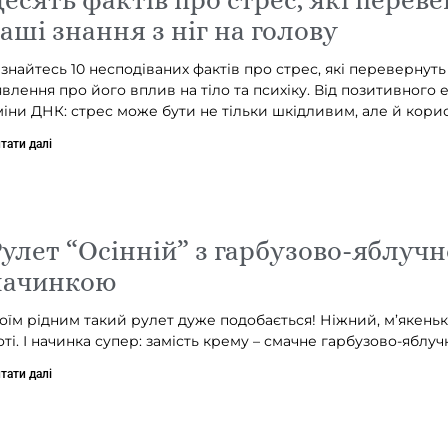
аші знання з ніг на голову
ізнайтесь 10 несподіваних фактів про стрес, які перевернут
явлення про його вплив на тіло та психіку. Від позитивного 
міни ДНК: стрес може бути не тільки шкідливим, але й кори
тати далі
улет “Осінній” з гарбузово-яблуч
начинкою
оїм рідним такий рулет дуже подобається! Ніжний, м’якеньк
оті. І начинка супер: замість крему – смачне гарбузово-яблуч
тати далі