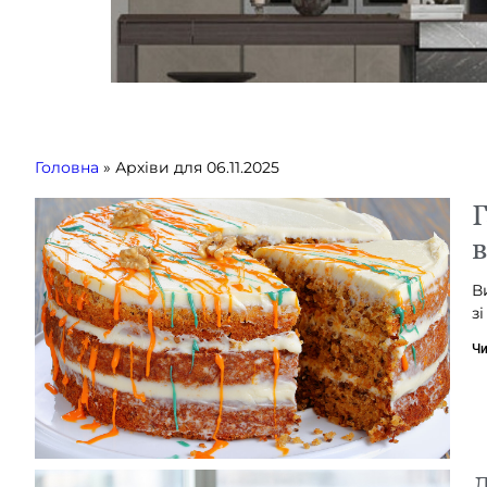
Головна
»
Архіви для 06.11.2025
Г
в
В
з
Чи
Д