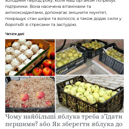
холодний період року, коли наш організм потребує
підтримки. Вона насичена вітамінами та
антиоксидантами, допомагає зміцнити імунітет,
покращує стан шкіри та волосся, а також додає сили у
боротьбі зі стресами та застудою.
Читати далі
Чому найбільші яблука треба з’їдати
першими? або Як зберегти яблука до