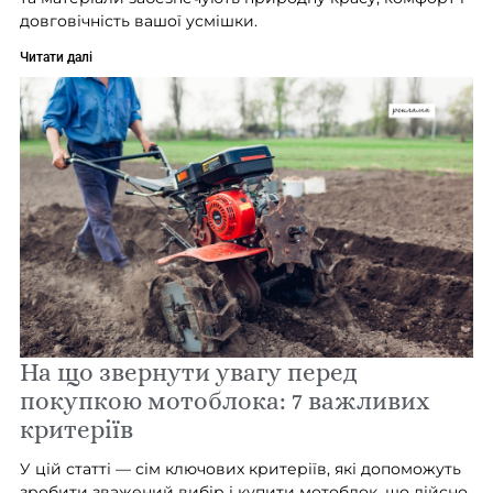
довговічність вашої усмішки.
Читати далі
На що звернути увагу перед
покупкою мотоблока: 7 важливих
критеріїв
У цій статті — сім ключових критеріїв, які допоможуть
зробити зважений вибір і купити мотоблок, що дійсно