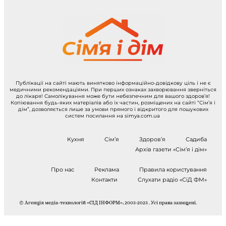
Публікації на сайті мають винятково інформаційно-довідкову ціль і не є
медичними рекомендаціями. При перших ознаках захворювання зверніться
до лікаря! Самолікування може бути небезпечним для вашого здоров’я!
Копіювання будь-яких матеріалів або їх частин, розміщених на сайті “Сім’я і
дім”, дозволяється лише за умови прямого і відкритого для пошукових
систем посилання на simya.com.ua
Кухня
Сім’я
Здоров’я
Садиба
Архів газети «Сім’я і дім»
Про нас
Реклама
Правила користування
Контакти
Слухати радіо «СіД ФМ»
© Агенція медіа-технологій «СІД ІНФОРМ», 2003-2023 . Усі права захищені.