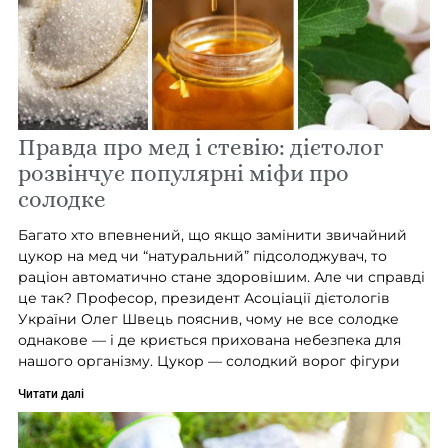
Правда про мед і стевію: дієтолог
розвінчує популярні міфи про
солодке
Багато хто впевнений, що якщо замінити звичайний
цукор на мед чи “натуральний” підсолоджувач, то
раціон автоматично стане здоровішим. Але чи справді
це так? Професор, президент Асоціації дієтологів
України Олег Швець пояснив, чому не все солодке
однакове — і де криється прихована небезпека для
нашого організму. Цукор — солодкий ворог фігури
Читати далі