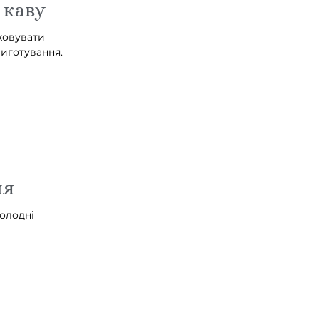
 каву
ховувати
иготування.
ня
холодні