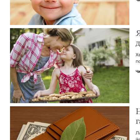
Я
д
Х
п
Чи
Н
г
Л
й