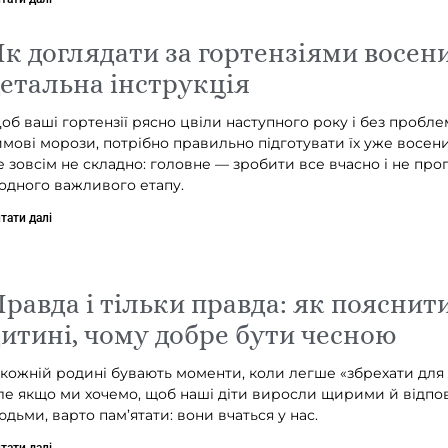
к доглядати за гортензіями восени
етальна інструкція
об ваші гортензії рясно цвіли наступного року і без проб
имові морози, потрібно правильно підготувати їх уже восен
е зовсім не складно: головне — зробити все вчасно і не про
одного важливого етапу.
тати далі
равда і тільки правда: як пояснит
итині, чому добре бути чесною
 кожній родині бувають моменти, коли легше «збрехати для 
ле якщо ми хочемо, щоб наші діти виросли щирими й відпо
юдьми, варто пам’ятати: вони вчаться у нас.
тати далі