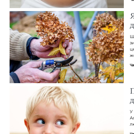
Я
д
Щ
з
ц
ж
Чи
П
д
У
А
л
Чи