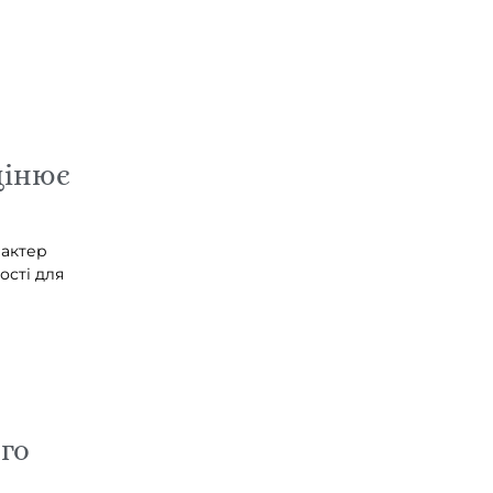
цінює
рактер
ості для
ого