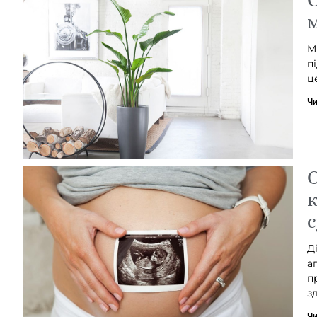
м
М
п
ц
Чи
О
к
с
Д
а
п
з
Чи