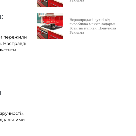
Реклама
:
Нерозпродані кухні від
виробника майже задарма!
Встигни купити! Пошукова
Реклама
лем пережили
и. Насправді
пустити
и
зручності».
відальними