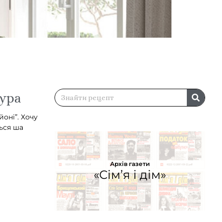
 ура
оні”. Хочу
ться ша
Архів газети
«Сім’я і дім»