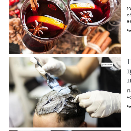
1
о
в
Чи
П
щ
П
ч
Чи