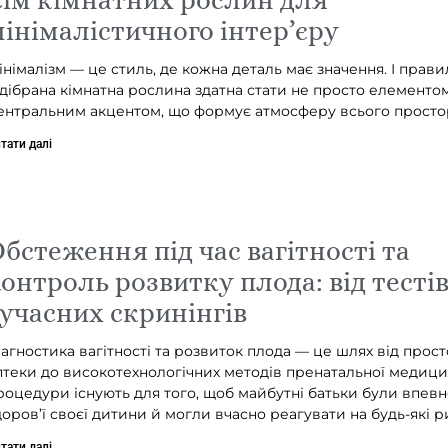
інімалістичного інтер’єру
інімалізм — це стиль, де кожна деталь має значення. І прав
ідібрана кімнатна рослина здатна стати не просто елементом
ентральним акцентом, що формує атмосферу всього просто
тати далі
бстеження під час вагітності та
онтроль розвитку плода: від тестів
учасних скринінгів
іагностика вагітності та розвиток плода — це шлях від прост
птеки до високотехнологічних методів пренатальної медицин
роцедури існують для того, щоб майбутні батьки були впевн
доров’ї своєї дитини й могли вчасно реагувати на будь-які р
тати далі