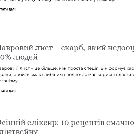
тати далі
авровий лист – скарб, який недоо
90% людей
авровий лист – це більше, ніж проста спеція. Він формує ха
трави, робить смак глибшим і водночас має корисні властив
рганізму.
тати далі
сінній еліксир: 10 рецептів смачн
лінтвейну