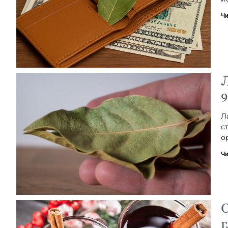
Чи
Л
Л
с
о
Чи
О
г