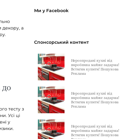
Ми у Facebook
ильно
 декору, а
ру.
Спонсорський контент
Нерозпродані кухні від
виробника майже задарма!
Встигни купити! Пошукова
Реклама
 до
Нерозпродані кухні від
виробника майже задарма!
Встигни купити! Пошукова
Реклама
ого тесту з
и. Усі ці
ені у
Нерозпродані кухні від
изики.
виробника майже задарма!
Встигни купити! Пошукова