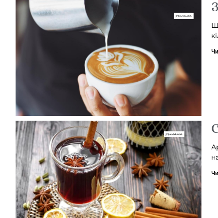
З
Щ
к
Чи
С
А
н
Чи