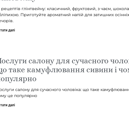
0 рецептів глінтвейну: класичний, фруктовий, з чаєм, шокол
бліпихою. Приготуйте ароматний напій для затишних осінніх
ечорів.
тати далі
ослуги салону для сучасного чоло
о таке камуфлювання сивини і чо
популярно
ослуги салону для сучасного чоловіка: що таке камуфлюванн
ому це популярно
тати далі