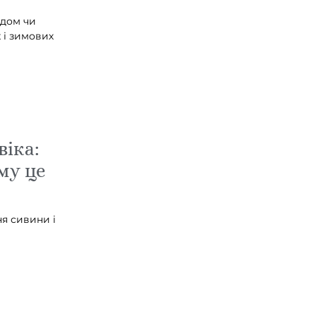
адом чи
 і зимових
віка:
му це
я сивини і