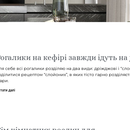
огалики на кефірі завжди ідуть на
ля себе всі рогалики розділяю на два види: дріжджові і “слой
оділитися рецептом “слойоних”, в яких тісто гарно розділяє
ари.
тати далі
ім кімнатних рослин для