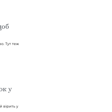
щоб
о. Тут теж
ок у
 вірить у