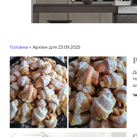
Головна
»
Архіви для 23.09.2025
Р
Д
п
ш
Чи
С