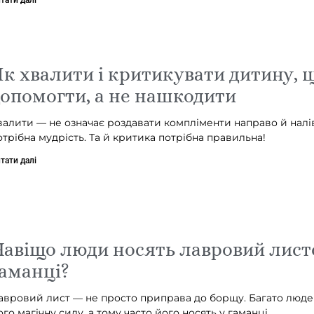
к хвалити і критикувати дитину, 
опомогти, а не нашкодити
валити — не означає роздавати компліменти направо й налів
отрібна мудрість. Та й критика потрібна правильна!
тати далі
авіщо люди носять лавровий лист
аманці?
авровий лист — не просто приправа до борщу. Багато людей
ого магічну силу, а тому часто його носять у гаманці.