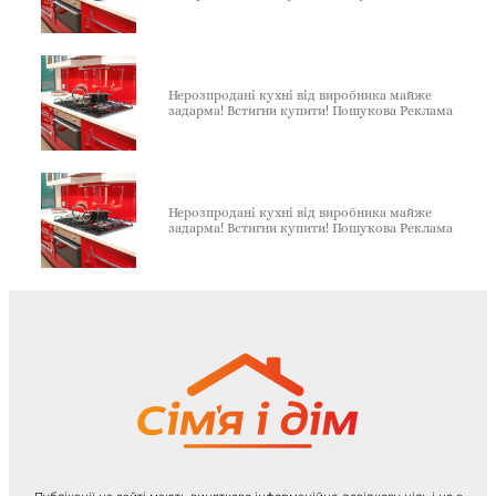
Нерозпродані кухні від виробника майже
задарма! Встигни купити! Пошукова Реклама
Нерозпродані кухні від виробника майже
задарма! Встигни купити! Пошукова Реклама