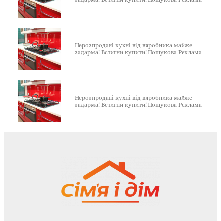
задарма! Встигни купити! Пошукова Реклама
Нерозпродані кухні від виробника майже
задарма! Встигни купити! Пошукова Реклама
Нерозпродані кухні від виробника майже
задарма! Встигни купити! Пошукова Реклама