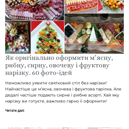
Як оригінально оформити м’ясну,
рибну, сирну, овочеву і фруктову
нарізку. 60 фото-ідей
Неможливо уявити святковий стіл без нарізки!
Найчастіше це м’ясна, овочева і фруктова тарілка. Але
дедалі частіше подають сирне і рибне асорті. Хай яку
нарізку ви готуєте, важливо гарно її оформити!
Читати далі